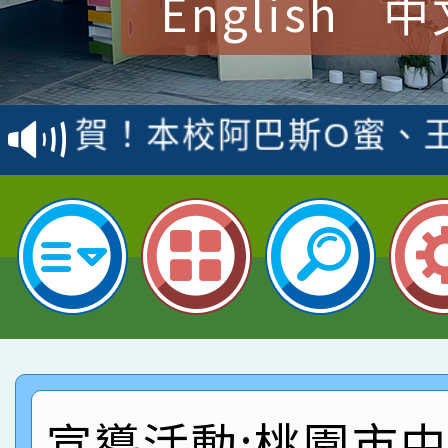
English
中
賀！本校參加桃園市中
賽 洪綺君教師榮獲社會
賀！本校阿巴斯O蜜、
名
倩參加桃園市科展 國小
賀！本校四年二班張O
名 指導老師王老師、陳
園市英語競賽國小朗讀
賀！本校參加桃園市中
指導老師林老師
賽 劉文瑛教師榮獲教
賀！本校參與2026世
臺灣台語-第二名
市賽榮獲科學小創客佳
賀！本校參加桃園市中
創客第三名。
賽 洪綺君教師榮獲社會
賀！本校阿巴斯O蜜、
宣導活動:桃園市