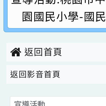
名
倩參加桃園市科展 國小
賀！本校四年二班張O
園國民小學-國
名 指導老師王老師、陳
園市英語競賽國小朗讀
賀！本校參加桃園市中
指導老師林老師
賽 劉文瑛教師榮獲教
賀！本校參與2026世
臺灣台語-第二名
市賽榮獲科學小創客佳
返回首頁
創客第三名。
返回影音首頁