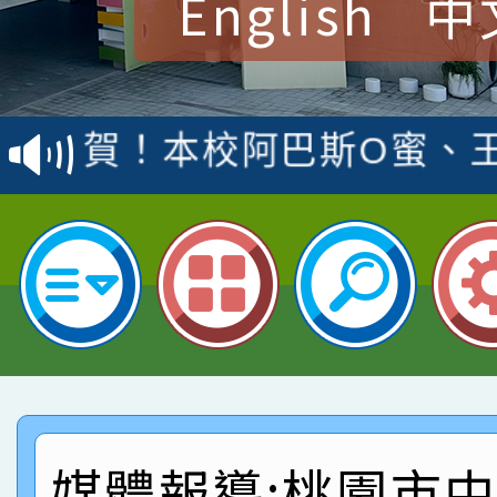
English
中
賀！本校參加桃園市中
賽 洪綺君教師榮獲社會
賀！本校阿巴斯O蜜、
名
倩參加桃園市科展 國小
賀！本校四年二班張O
名 指導老師王老師、陳
園市英語競賽國小朗讀
賀！本校參加桃園市中
指導老師林老師
賽 劉文瑛教師榮獲教
賀！本校參與2026世
臺灣台語-第二名
市賽榮獲科學小創客佳
賀！本校參加桃園市中
創客第三名。
賽 洪綺君教師榮獲社會
賀！本校阿巴斯O蜜、
媒體報導:桃園市