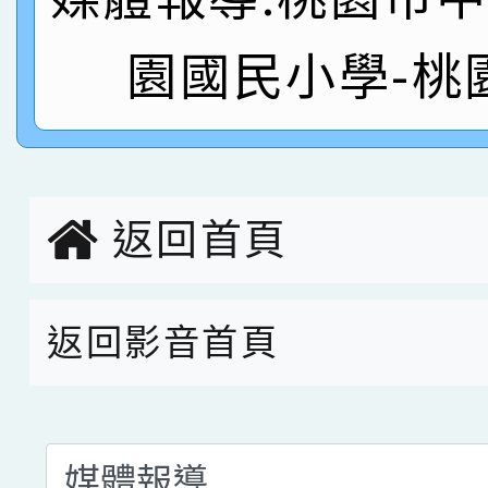
名
倩參加桃園市科展 國小
賀！本校四年二班張O
園國民小學-桃
名 指導老師王老師、陳
園市英語競賽國小朗讀
賀！本校參加桃園市中
指導老師林老師
賽 劉文瑛教師榮獲教
賀！本校參與2026世
臺灣台語-第二名
市賽榮獲科學小創客佳
返回首頁
創客第三名。
返回影音首頁