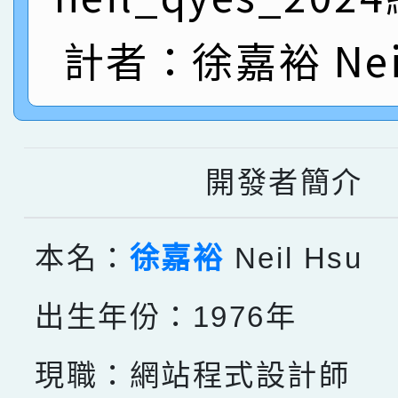
名
倩參加桃園市科展 國小
賀！本校四年二班張O
計者：徐嘉裕 Neil
名 指導老師王老師、陳
園市英語競賽國小朗讀
賀！本校參加桃園市中
指導老師林老師
賽 劉文瑛教師榮獲教
賀！本校參與2026世
臺灣台語-第二名
市賽榮獲科學小創客佳
開發者簡介
創客第三名。
本名：
徐嘉裕
Neil Hsu
出生年份：1976年
現職：網站程式設計師