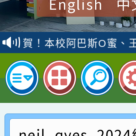
English
中
賀！本校參加桃園市中
賽 洪綺君教師榮獲社會
賀！本校阿巴斯O蜜、
名
倩參加桃園市科展 國小
賀！本校四年二班張O
名 指導老師王老師、陳
園市英語競賽國小朗讀
賀！本校參加桃園市中
指導老師林老師
賽 劉文瑛教師榮獲教
賀！本校參與2026世
臺灣台語-第二名
市賽榮獲科學小創客佳
賀！本校參加桃園市中
創客第三名。
賽 洪綺君教師榮獲社會
賀！本校阿巴斯O蜜、
neil_qyes_20