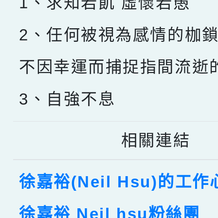
1、求知若飢 虛懷若愚
2、任何被視為感情的枷
不因幸運而捕捉指間流逝
3、自強不息
相關連結
徐嘉裕(Neil Hsu)的工
徐嘉裕 Neil hsu粉絲團