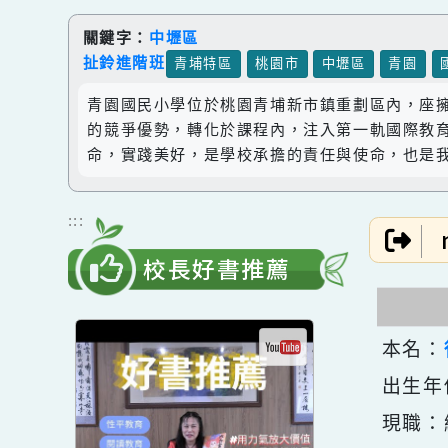
跳到主要內容
網站導覽
關鍵字：
中壢區
扯鈴進階班
青埔特區
桃園市
中壢區
青園
青園國民小學位於桃園青埔新市鎮重劃區內，
的競爭優勢，轉化於課程內，注入第一軌國際
命，實踐美好，是學校承擔的責任與使命，也
:::
校長好書推薦
本名
出生