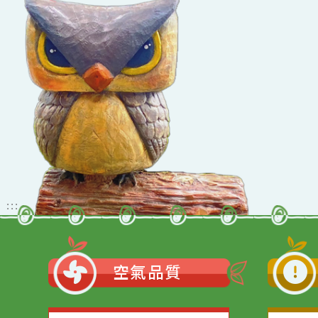
佈景版本：
neil_
適用瀏覽器：Edge、G
Xoops版本：
205
Xoops
網站設計
：
Xoops網站設計