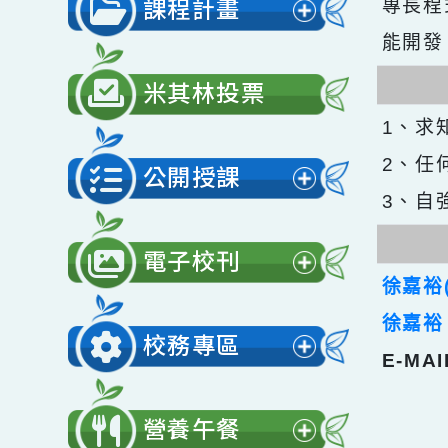
展
Ce
單
開
課程計畫
專長程
選
展
能開
單
開
米其林投票
選
1、
單
2、
公開授課
3、
展
開
電子校刊
選
展
徐嘉
單
開
徐嘉
校務專區
選
E-M