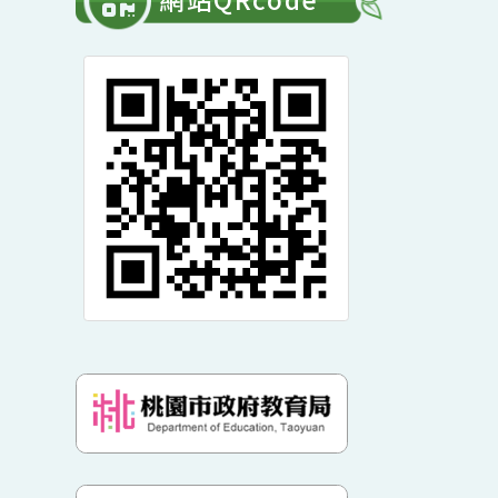
單
開
常用連結
選
展
單
開
網站QRcode
選
單