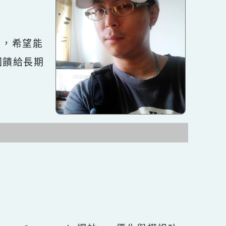
區
塊
十餘年，希望能
s佈景回饋給長期
環境。
長