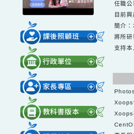
現職
任職
目前
簡介
課後照顧班
將所
展
支持
開
行政單位
選
展
單
開
家長專區
選
Ph
展
單
Xo
開
教科書版本
Xo
選