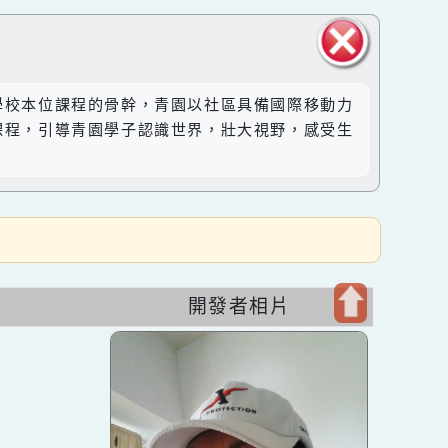
關閉區
然成為學校本位課程的骨幹，青園以社區具備國際移動力
塊
。透過課程，引導青園學子認識世界，壯大視野，感受生
開發者相片
開
啟
上
方