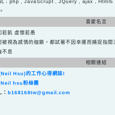
ntOS環境設置，xampp伺服器建置
式：php , JavaScrupt , JQuery , ajax ,
發。
喜愛名
求知若飢 虛懷若愚
任何被視為感情的枷鎖，都試著不因幸運而捕
自強不息
相關連
裕(Neil Hsu)的工作心得網誌!
裕 Neil hsu粉絲團
AIL：
b168168tw@gmail.com