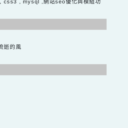
 Html5 , css3 , mysql ,網站seo優化與模組功
言
捉指間流逝的風
結