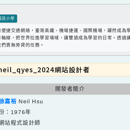
國民小學
座擁便捷交通網絡，臺灣高鐵、機場捷運、國際機場，躍
教育軸線，把世界拉進學習場域，讓雙語成為學習的日常
是我們責無旁貸的任務。
neil_qyes_2024網站設計者
開發者簡介
：
徐嘉裕
Neil Hsu
年份：1976年