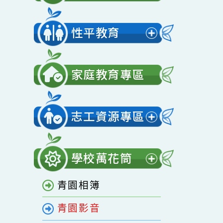
展
單
開
營養午餐
選
展
單
開
性平教育
選
展
單
開
家庭教育專區
選
單
志工資源專區
展
開
學校萬花筒
選
展