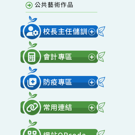
單
青園相簿
開
選
青園影音
單
公共藝術作品
校長主任儲訓
展
開
會計專區
選
展
單
開
防疫專區
選
展