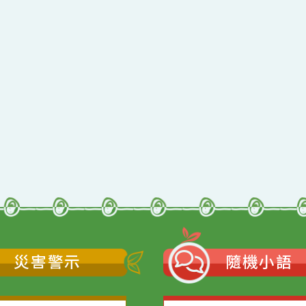
qyes_2024
oogle、Firefox、Vivaldi、Opera
支援
11
網站語系：zh-TW
Neil網站設計工坊
者：
徐嘉裕 Neil hsu