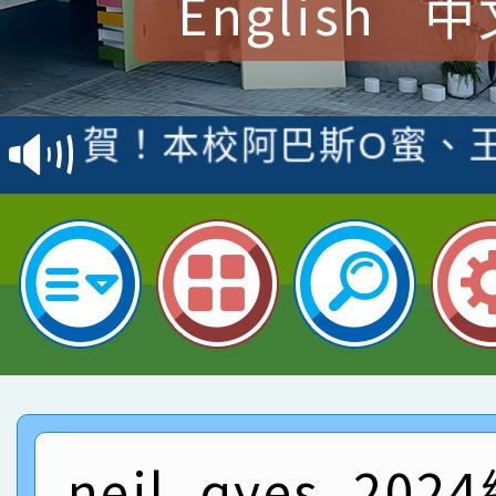
English
中
賀！本校參加桃園市中
賽 洪綺君教師榮獲社會
賀！本校阿巴斯O蜜、
名
倩參加桃園市科展 國小
賀！本校四年二班張O
名 指導老師王老師、陳
園市英語競賽國小朗讀
賀！本校參加桃園市中
指導老師林老師
賽 劉文瑛教師榮獲教
賀！本校參與2026世
臺灣台語-第二名
市賽榮獲科學小創客佳
賀！本校參加桃園市中
創客第三名。
賽 洪綺君教師榮獲社會
賀！本校阿巴斯O蜜、
neil_qyes_20