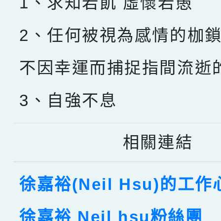
1、求知若飢 虛懷若愚
2、任何被視為感情的枷
不因幸運而捕捉指間流逝
3、自強不息
相關連結
徐嘉裕(Neil Hsu)的工
徐嘉裕 Neil hsu粉絲團