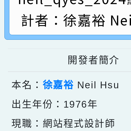
名
倩參加桃園市科展 國小
賀！本校四年二班張O
計者：徐嘉裕 Neil
名 指導老師王老師、陳
園市英語競賽國小朗讀
賀！本校參加桃園市中
指導老師林老師
賽 劉文瑛教師榮獲教
賀！本校參與2026世
臺灣台語-第二名
市賽榮獲科學小創客佳
開發者簡介
創客第三名。
本名：
徐嘉裕
Neil Hsu
出生年份：1976年
現職：網站程式設計師