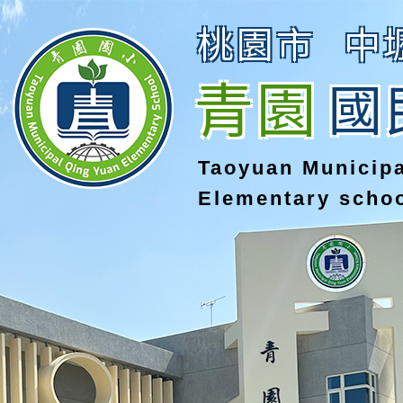
桃園市
中
青園
國
Taoyuan Municip
Elementary scho