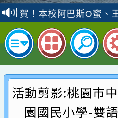
賽 洪綺君教師榮獲社會
賀！本校阿巴斯O蜜、
名
倩參加桃園市科展 國小
賀！本校四年二班張O
名 指導老師王老師、陳
園市英語競賽國小朗讀
賀！本校參加桃園市中
指導老師林老師
賽 劉文瑛教師榮獲教
賀！本校參與2026世
臺灣台語-第二名
市賽榮獲科學小創客佳
賀！本校參加桃園市中
創客第三名。
賽 洪綺君教師榮獲社會
賀！本校阿巴斯O蜜、
活動剪影:桃園市
名
倩參加桃園市科展 國小
賀！本校四年二班張O
園國民小學-雙
名 指導老師王老師、陳
園市英語競賽國小朗讀
賀！本校參加桃園市中