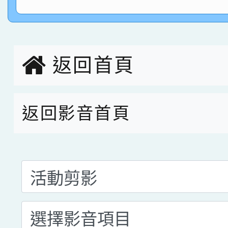
指導老師林老師
賽 劉文瑛教師榮獲教
賀！本校參與2026世
臺灣台語-第二名
市賽榮獲科學小創客佳
返回首頁
創客第三名。
返回影音首頁