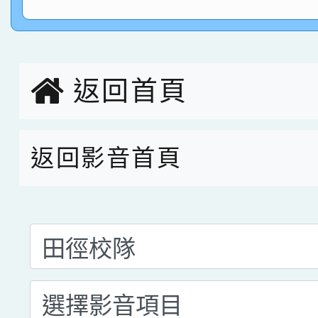
指導老師林老師
賽 劉文瑛教師榮獲教
賀！本校參與2026世
臺灣台語-第二名
市賽榮獲科學小創客佳
返回首頁
創客第三名。
返回影音首頁