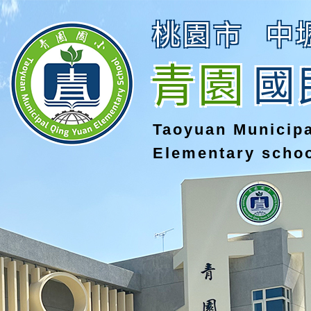
桃園市
中
青園
國
Taoyuan Municip
Elementary scho