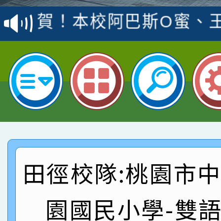
賽 洪綺君教師榮獲社會
賀！本校阿巴斯O蜜、
名
倩參加桃園市科展 國小
賀！本校四年二班張O
名 指導老師王老師、陳
園市英語競賽國小朗讀
賀！本校參加桃園市中
指導老師林老師
賽 劉文瑛教師榮獲教
賀！本校參與2026世
臺灣台語-第二名
市賽榮獲科學小創客佳
賀！本校參加桃園市中
創客第三名。
賽 洪綺君教師榮獲社會
賀！本校阿巴斯O蜜、
田徑校隊:桃園市
名
倩參加桃園市科展 國小
賀！本校四年二班張O
園國民小學-雙
名 指導老師王老師、陳
園市英語競賽國小朗讀
賀！本校參加桃園市中