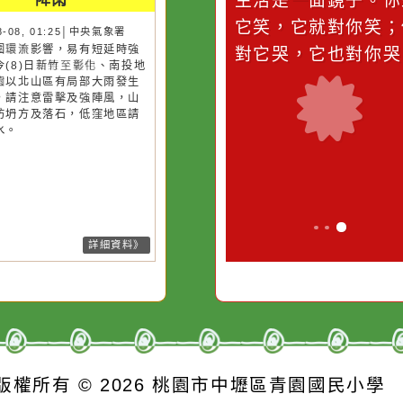
災害警示
隨機
桃園市
作者：網路小語
作者：網路
降雨
滴污
在實現理想的路途中，
生活是一面鏡
污水
必須排除一切干擾，特
它笑，它就對
26-08-08, 01:25│中央氣象署
風外圍環流影響，易有短延時強
的存
別是要看清那些美麗的
對它哭，它也
雨，今(8)日新竹至彰化、南投地
誘惑。
及桃園以北山區有局部大雨發生
機率，請注意雷擊及強陣風，山
請慎防坍方及落石，低窪地區請
防積水。