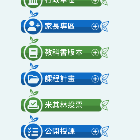
開
行政單位
選
展
單
開
家長專區
選
展
單
開
教科書版本
選
展
單
開
課程計畫
選
展
單
開
米其林投票
選
單