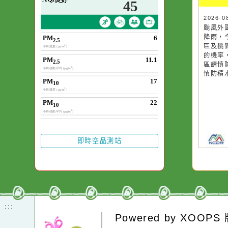
空氣品質
作者：網路小語
一杯清水因滴入一
水而變污濁，一杯
20
颱
卻不會因一滴清水
降
在而變清澈。
區
的
區
慎