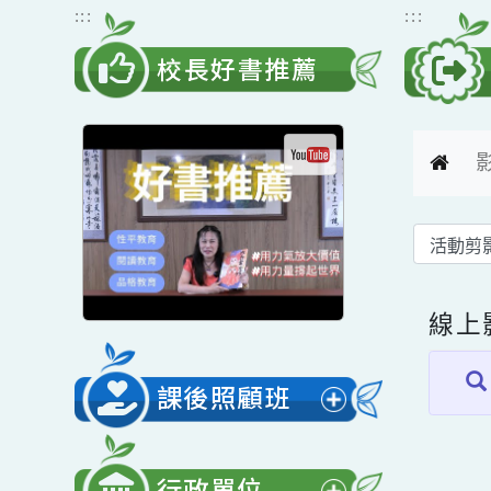
跳到主要內容
網站導覽
:::
:::
校長好書推薦
線
課後照顧班
展