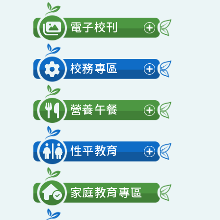
公開授課
展
開
電子校刊
選
展
單
開
校務專區
選
展
單
開
營養午餐
選
展
單
開
性平教育
選
展
單