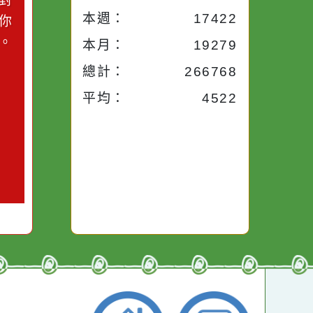
小語
流量統計
今天：
1734
小語
昨天：
1715
子。你對
本週：
17422
你笑；你
對你哭。
本月：
19279
總計：
266768
平均：
4522