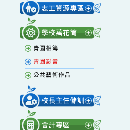
開
家庭教育專區
選
單
志工資源專區
展
開
學校萬花筒
選
展
單
青園相簿
開
選
青園影音
單
公共藝術作品
校長主任儲訓