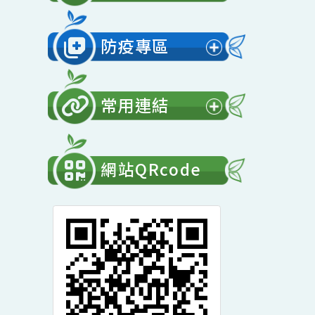
展
開
會計專區
選
展
單
開
防疫專區
選
展
單
開
常用連結
選
展
單
開
網站QRcode
選
單