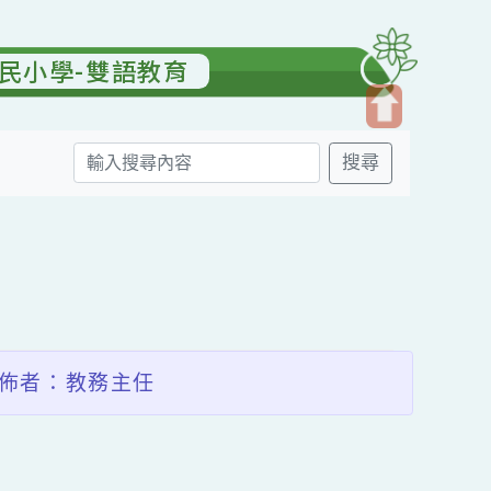
園國民小學-雙語教育
開
搜尋
啟
上
方
送出
區
塊
發佈者：教務主任