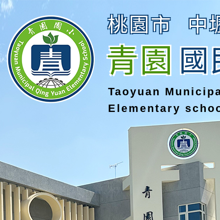
桃園市
中
青園
國
Taoyuan Municip
Elementary scho