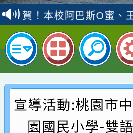
賽 洪綺君教師榮獲社會
賀！本校阿巴斯O蜜、
名
倩參加桃園市科展 國小
賀！本校四年二班張O
名 指導老師王老師、陳
園市英語競賽國小朗讀
賀！本校參加桃園市中
指導老師林老師
賽 劉文瑛教師榮獲教
賀！本校參與2026世
臺灣台語-第二名
市賽榮獲科學小創客佳
賀！本校參加桃園市中
創客第三名。
賽 洪綺君教師榮獲社會
賀！本校阿巴斯O蜜、
宣導活動:桃園市
名
倩參加桃園市科展 國小
賀！本校四年二班張O
園國民小學-雙
名 指導老師王老師、陳
園市英語競賽國小朗讀
賀！本校參加桃園市中