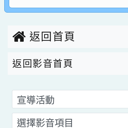
指導老師林老師
賽 劉文瑛教師榮獲教
賀！本校參與2026世
臺灣台語-第二名
市賽榮獲科學小創客佳
返回首頁
創客第三名。
返回影音首頁