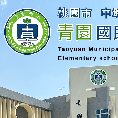
桃園市
中
青園
國
Taoyuan Municip
Elementary scho