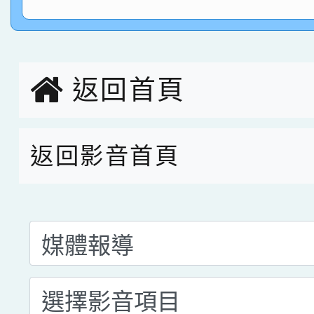
名 指導老師王老師、陳
園市英語競賽國小朗讀
賀！本校參加桃園市中
指導老師林老師
賽 劉文瑛教師榮獲教
賀！本校參與2026世
臺灣台語-第二名
市賽榮獲科學小創客佳
返回首頁
創客第三名。
返回影音首頁