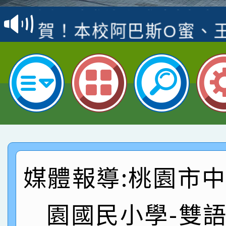
賽 洪綺君教師榮獲社會
賀！本校阿巴斯O蜜、
名
倩參加桃園市科展 國小
賀！本校四年二班張O
名 指導老師王老師、陳
園市英語競賽國小朗讀
賀！本校參加桃園市中
指導老師林老師
賽 劉文瑛教師榮獲教
賀！本校參與2026世
臺灣台語-第二名
市賽榮獲科學小創客佳
賀！本校參加桃園市中
創客第三名。
媒體報導:桃園市
賽 洪綺君教師榮獲社會
賀！本校阿巴斯O蜜、
名
倩參加桃園市科展 國小
賀！本校四年二班張O
園國民小學-雙