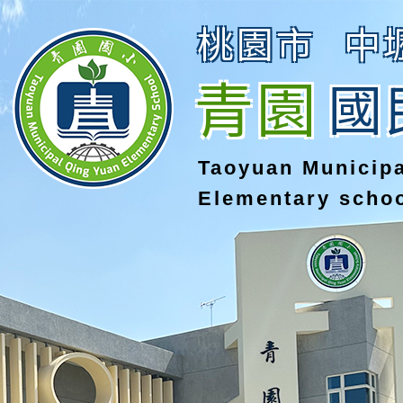
桃園市
中
青園
國
Taoyuan Municip
Elementary scho