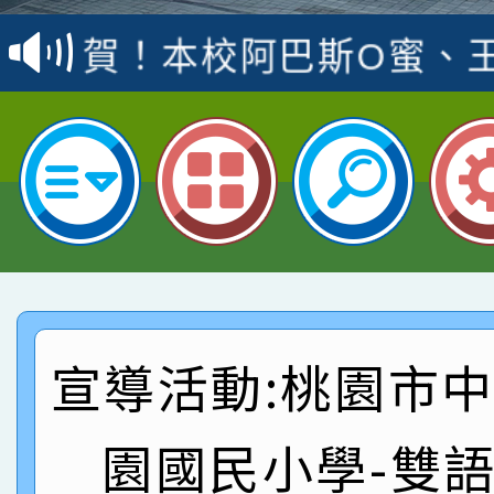
賽 洪綺君教師榮獲社會
賀！本校阿巴斯O蜜、
名
倩參加桃園市科展 國小
賀！本校四年二班張O
名 指導老師王老師、陳
園市英語競賽國小朗讀
賀！本校參加桃園市中
指導老師林老師
賽 劉文瑛教師榮獲教
賀！本校參與2026世
臺灣台語-第二名
市賽榮獲科學小創客佳
賀！本校參加桃園市中
創客第三名。
賽 洪綺君教師榮獲社會
賀！本校阿巴斯O蜜、
宣導活動:桃園市
名
倩參加桃園市科展 國小
賀！本校四年二班張O
園國民小學-雙
名 指導老師王老師、陳
園市英語競賽國小朗讀
賀！本校參加桃園市中