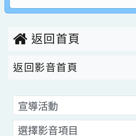
指導老師林老師
賽 劉文瑛教師榮獲教
賀！本校參與2026世
臺灣台語-第二名
市賽榮獲科學小創客佳
返回首頁
創客第三名。
返回影音首頁