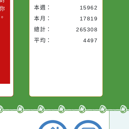
小語
流量統計
今天：
274
小語
昨天：
1715
子。你對
本週：
15962
你笑；你
對你哭。
本月：
17819
總計：
265308
平均：
4497