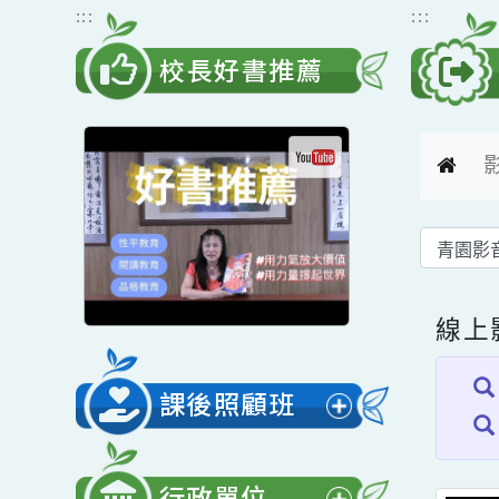
跳到主要內容
網站導覽
:::
:::
校長好書推薦
線
課後照顧班
展