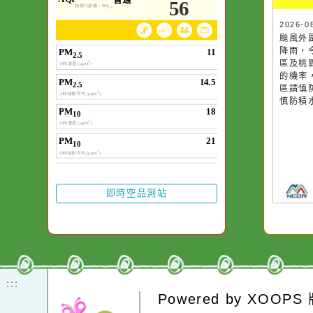
空氣品質
作者：網路小語
一杯清水因滴入一
水而變污濁，一杯
20
颱
卻不會因一滴清水
降
在而變清澈。
區
的
區
慎