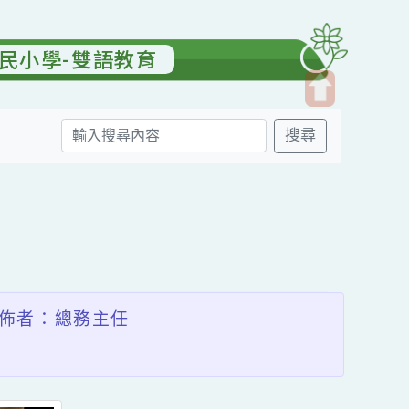
園國民小學-雙語教育
開
搜尋
啟
上
方
送出
區
塊
發佈者：總務主任