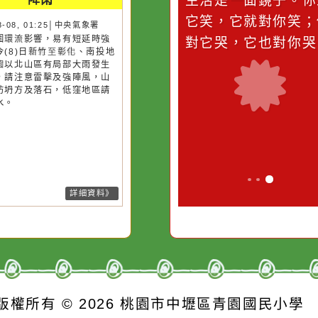
災害警示
隨機
桃園市
作者：網路小語
作者：網路
降雨
滴污
在實現理想的路途中，
生活是一面鏡
污水
必須排除一切干擾，特
它笑，它就對
26-08-08, 01:25│中央氣象署
風外圍環流影響，易有短延時強
的存
別是要看清那些美麗的
對它哭，它也
雨，今(8)日新竹至彰化、南投地
誘惑。
及桃園以北山區有局部大雨發生
機率，請注意雷擊及強陣風，山
請慎防坍方及落石，低窪地區請
防積水。