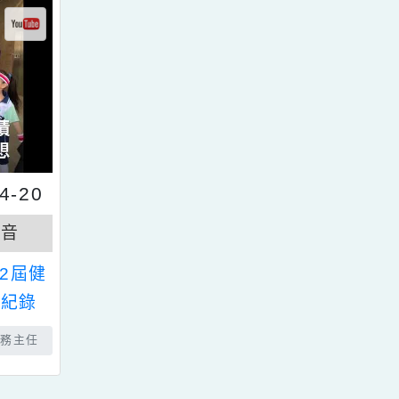
1-04-20
青園影音
市第12屆健
優勝全紀錄
佈者：總務主任