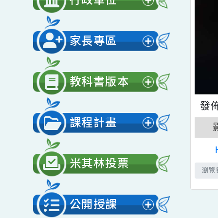
開
行政單位
選
展
單
開
家長專區
選
展
單
開
教科書版本
選
展
單
開
課程計畫
選
展
單
開
米其林投票
選
單