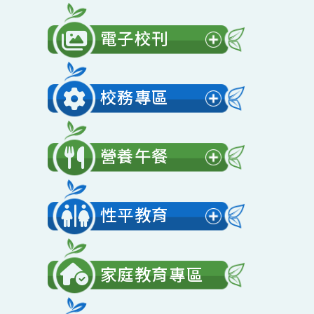
公開授課
展
開
電子校刊
選
展
單
開
校務專區
選
展
單
開
營養午餐
選
展
單
開
性平教育
選
展
單