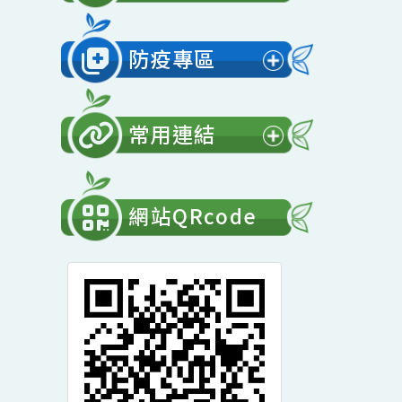
展
開
會計專區
選
展
單
開
防疫專區
選
展
單
開
常用連結
選
展
單
開
網站QRcode
選
單