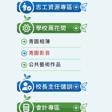
開
家庭教育專區
選
單
志工資源專區
展
開
學校萬花筒
選
展
單
青園相簿
開
選
青園影音
單
公共藝術作品
校長主任儲訓