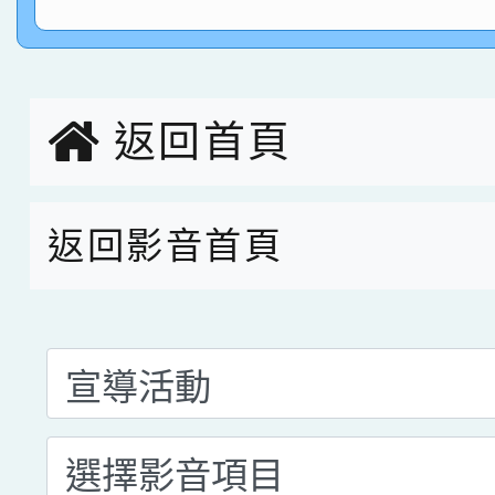
園市英語競賽國小朗讀
賀！本校參加桃園市中
指導老師林老師
賽 劉文瑛教師榮獲教
賀！本校參與2026世
臺灣台語-第二名
市賽榮獲科學小創客佳
返回首頁
創客第三名。
返回影音首頁