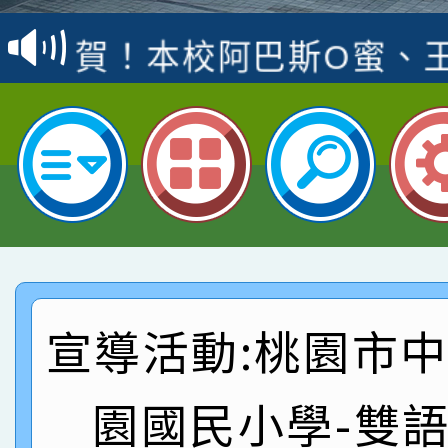
賽 洪綺君教師榮獲社會
賀！本校阿巴斯O蜜、
名
倩參加桃園市科展 國小
賀！本校四年二班張O
名 指導老師王老師、陳
園市英語競賽國小朗讀
賀！本校參加桃園市中
指導老師林老師
賽 劉文瑛教師榮獲教
賀！本校參與2026世
臺灣台語-第二名
市賽榮獲科學小創客佳
賀！本校參加桃園市中
創客第三名。
賽 洪綺君教師榮獲社會
賀！本校阿巴斯O蜜、
宣導活動:桃園市
名
倩參加桃園市科展 國小
賀！本校四年二班張O
園國民小學-雙
名 指導老師王老師、陳