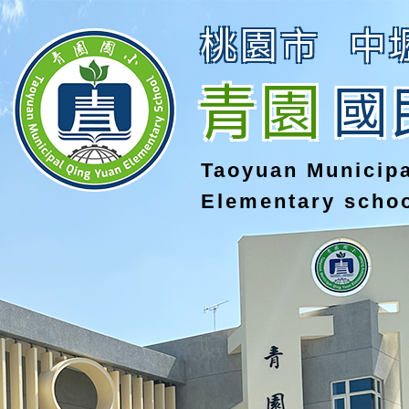
桃園市
中
青園
國
Taoyuan Municip
Elementary scho