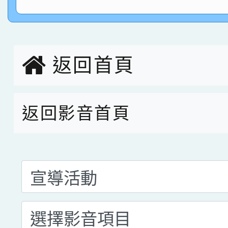
指導老師林老師
賽 劉文瑛教師榮獲教
賀！本校參與2026世
臺灣台語-第二名
市賽榮獲科學小創客佳
返回首頁
創客第三名。
返回影音首頁