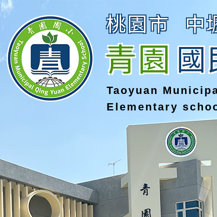
桃園市
中
青園
國
Taoyuan Municip
Elementary scho