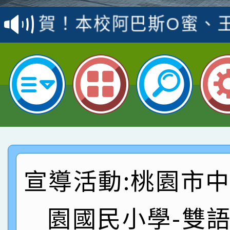
賽 洪綺君教師榮獲社會
賀！本校阿巴斯O蜜、
名
倩參加桃園市科展 國小
賀！本校四年二班張O
名 指導老師王老師、陳
園市英語競賽國小朗讀
賀！本校參加桃園市中
指導老師林老師
賽 劉文瑛教師榮獲教
賀！本校參與2026世
臺灣台語-第二名
市賽榮獲科學小創客佳
賀！本校參加桃園市中
創客第三名。
賽 洪綺君教師榮獲社會
賀！本校阿巴斯O蜜、
宣導活動:桃園市
名
倩參加桃園市科展 國小
賀！本校四年二班張O
園國民小學-雙
名 指導老師王老師、陳
園市英語競賽國小朗讀
賀！本校參加桃園市中