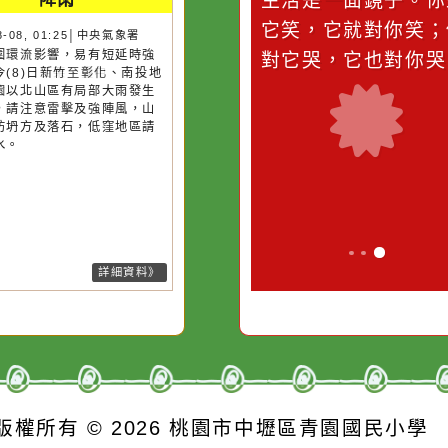
災害警示
隨機
桃園市
作者：網路小語
作者：網路
降雨
滴污
在實現理想的路途中，
生活是一面鏡
污水
必須排除一切干擾，特
它笑，它就對
26-08-08, 01:25│中央氣象署
風外圍環流影響，易有短延時強
的存
別是要看清那些美麗的
對它哭，它也
雨，今(8)日新竹至彰化、南投地
誘惑。
及桃園以北山區有局部大雨發生
機率，請注意雷擊及強陣風，山
請慎防坍方及落石，低窪地區請
防積水。