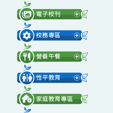
公開授課
展
開
電子校刊
選
展
單
開
校務專區
選
展
單
開
營養午餐
選
展
單
開
性平教育
選
展
單