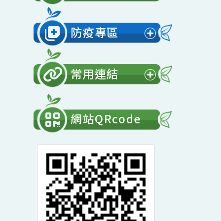
展
開
會計專區
選
展
單
開
防疫專區
選
展
單
開
常用連結
選
展
單
開
網站QRcode
選
單