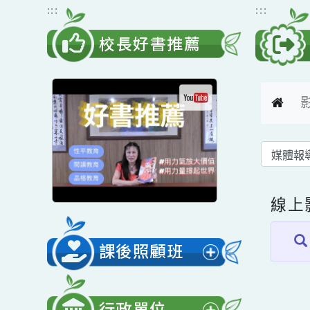
跳到主要內容
網站導覽
:::
:::
校長好書推薦
線
課後照顧班
展