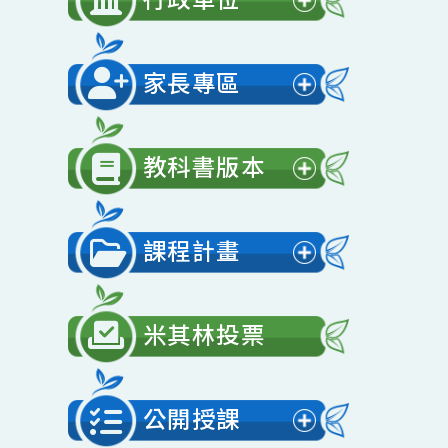
開
行政單位
選
展
單
開
家長專區
選
展
單
開
教科書版本
選
展
單
開
課程計畫
選
展
單
開
米其林投票
選
單