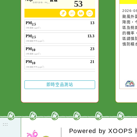
空氣品質
作者：網路小語
一杯清水因滴入一
水而變污濁，一杯
20
颱
卻不會因一滴清水
降
在而變清澈。
區
的
區
慎