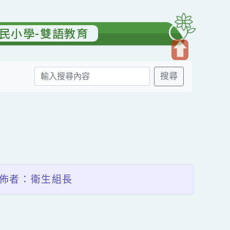
園國民小學-雙語教育
開
搜尋
啟
上
方
送出
區
塊
發佈者：衛生組長