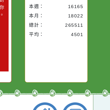
小語
流量統計
今天：
477
小語
昨天：
1715
子。你對
本週：
16165
你笑；你
對你哭。
本月：
18022
總計：
265511
平均：
4501