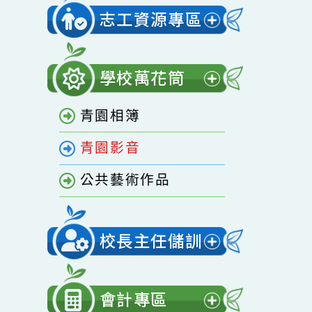
開
家庭教育專區
選
單
志工資源專區
展
開
學校萬花筒
選
展
單
青園相簿
開
選
青園影音
單
公共藝術作品
校長主任儲訓