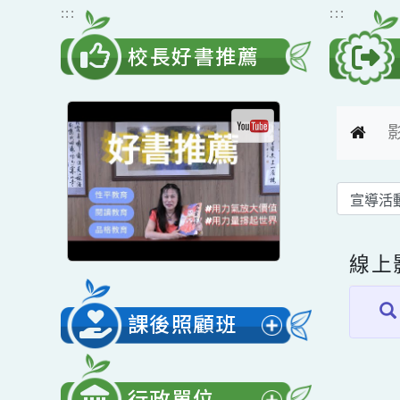
跳到主要內容
網站導覽
:::
:::
校長好書推薦
線
課後照顧班
展