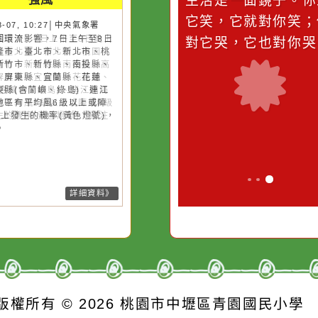
災害警示
隨機
桃園市
作者：網路小語
作者：網路
強風
滴污
在實現理想的路途中，
生活是一面鏡
污水
必須排除一切干擾，特
它笑，它就對
26-08-07, 10:27│中央氣象署
風外圍環流影響，7日上午至8日
的存
別是要看清那些美麗的
對它哭，它也
上基隆市、臺北市、新北市、桃
誘惑。
市、新竹市、新竹縣、南投縣、
雄市、屏東縣、宜蘭縣、花蓮
、臺東縣(含蘭嶼、綠島)、連江
局部地區有平均風6級以上或陣
8級以上發生的機率(黃色燈號)，
注意。