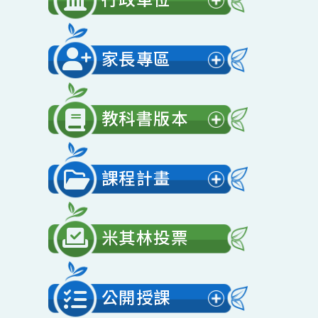
開
行政單位
選
展
單
開
家長專區
選
展
單
開
教科書版本
選
展
單
開
課程計畫
選
展
單
開
米其林投票
選
單