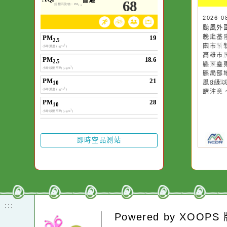
空氣品質
作者：網路小語
一杯清水因滴入一
水而變污濁，一杯
20
颱
卻不會因一滴清水
晚
在而變清澈。
園
高
縣
縣
風
請