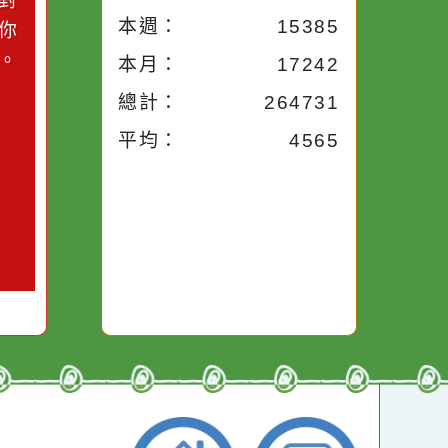
小語
流量統計
今天：
1412
小語
昨天：
1954
子。你對
本週：
15385
你笑；你
對你哭。
本月：
17242
總計：
264731
平均：
4565