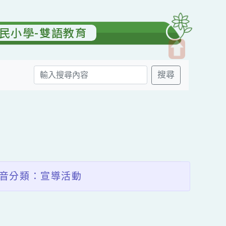
園國民小學-雙語教育
開
搜尋
啟
上
方
送出
區
塊
影音分類：宣導活動