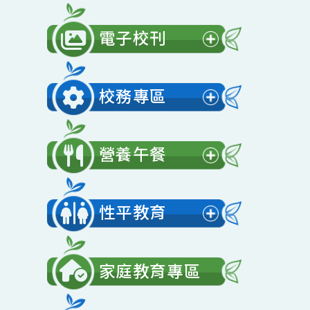
公開授課
展
開
電子校刊
選
展
單
開
校務專區
選
展
單
開
營養午餐
選
展
單
開
性平教育
選
展
單