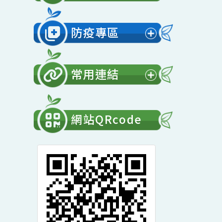
展
開
會計專區
選
展
單
開
防疫專區
選
展
單
開
常用連結
選
展
單
開
網站QRcode
選
單