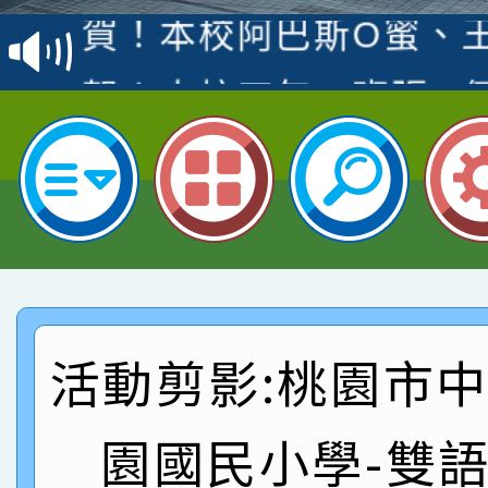
賽 洪綺君教師榮獲社會
賀！本校阿巴斯O蜜、
名
倩參加桃園市科展 國小
賀！本校四年二班張O
名 指導老師王老師、陳
園市英語競賽國小朗讀
賀！本校參加桃園市中
指導老師林老師
賽 劉文瑛教師榮獲教
賀！本校參與2026世
臺灣台語-第二名
市賽榮獲科學小創客佳
賀！本校參加桃園市中
創客第三名。
賽 洪綺君教師榮獲社會
賀！本校阿巴斯O蜜、
活動剪影:桃園市
名
倩參加桃園市科展 國小
賀！本校四年二班張O
名 指導老師王老師、陳
園國民小學-雙
園市英語競賽國小朗讀
賀！本校參加桃園市中