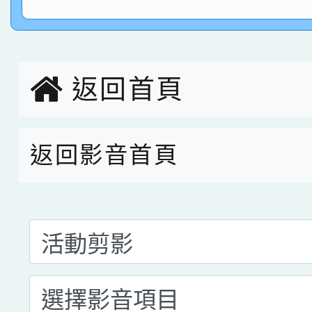
指導老師林老師
賽 劉文瑛教師榮獲教
賀！本校參與2026世
臺灣台語-第二名
市賽榮獲科學小創客佳
返回首頁
創客第三名。
返回影音首頁