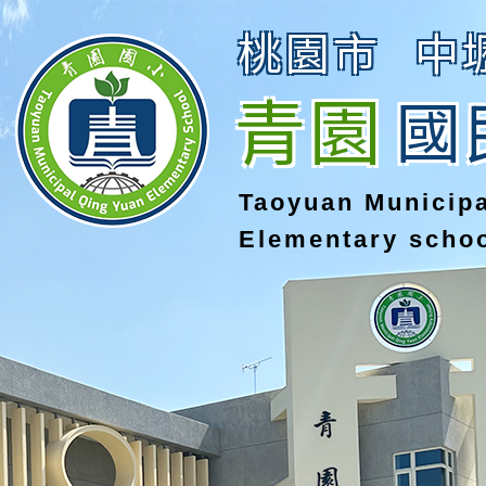
桃園市
中
青園
國
Taoyuan Municip
Elementary scho