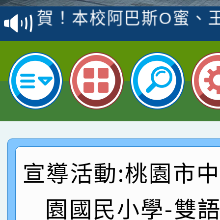
賽 洪綺君教師榮獲社會
賀！本校阿巴斯O蜜、
名
倩參加桃園市科展 國小
賀！本校四年二班張O
名 指導老師王老師、陳
園市英語競賽國小朗讀
賀！本校參加桃園市中
指導老師林老師
賽 劉文瑛教師榮獲教
賀！本校參與2026世
臺灣台語-第二名
市賽榮獲科學小創客佳
賀！本校參加桃園市中
創客第三名。
賽 洪綺君教師榮獲社會
賀！本校阿巴斯O蜜、
宣導活動:桃園市
名
倩參加桃園市科展 國小
賀！本校四年二班張O
園國民小學-雙
名 指導老師王老師、陳
園市英語競賽國小朗讀
賀！本校參加桃園市中