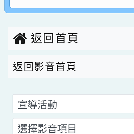
指導老師林老師
賽 劉文瑛教師榮獲教
賀！本校參與2026世
臺灣台語-第二名
市賽榮獲科學小創客佳
返回首頁
創客第三名。
返回影音首頁