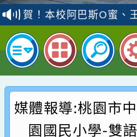
賽 洪綺君教師榮獲社會
賀！本校阿巴斯O蜜、
名
倩參加桃園市科展 國小
賀！本校四年二班張O
名 指導老師王老師、陳
園市英語競賽國小朗讀
賀！本校參加桃園市中
指導老師林老師
賽 劉文瑛教師榮獲教
賀！本校參與2026世
臺灣台語-第二名
市賽榮獲科學小創客佳
賀！本校參加桃園市中
創客第三名。
賽 洪綺君教師榮獲社會
賀！本校阿巴斯O蜜、
媒體報導:桃園市
名
倩參加桃園市科展 國小
賀！本校四年二班張O
園國民小學-雙
名 指導老師王老師、陳
園市英語競賽國小朗讀
賀！本校參加桃園市中