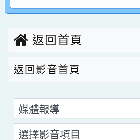
指導老師林老師
賽 劉文瑛教師榮獲教
賀！本校參與2026世
臺灣台語-第二名
市賽榮獲科學小創客佳
返回首頁
創客第三名。
返回影音首頁