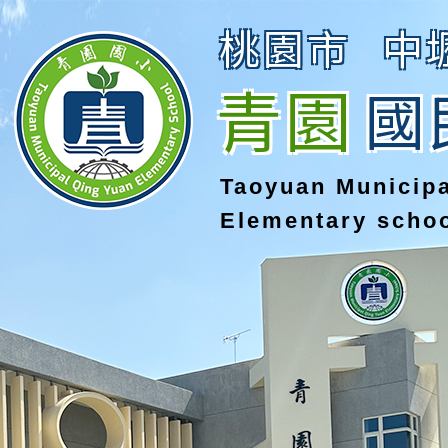
桃園市
中
青園
國
Taoyuan Municip
Elementary scho