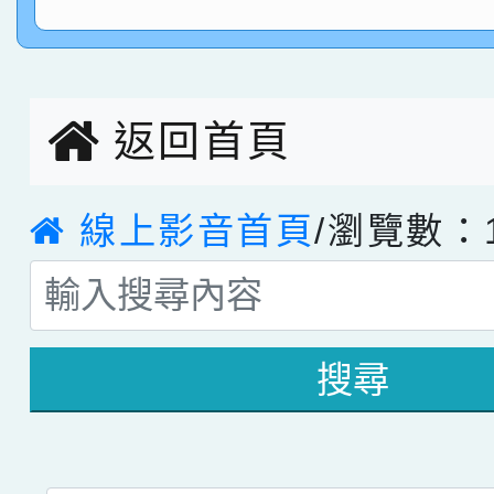
指導老師林老師
賽 劉文瑛教師榮獲教
賀！本校參與2026世
臺灣台語-第二名
市賽榮獲科學小創客佳
返回首頁
創客第三名。
線上影音首頁
/瀏覽數：1
搜尋