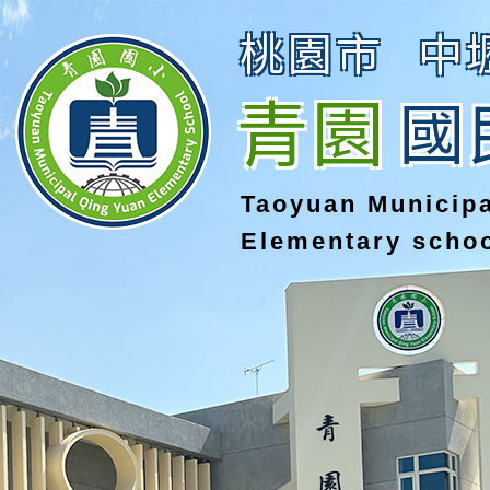
桃園市
中
青園
國
Taoyuan Municip
Elementary scho