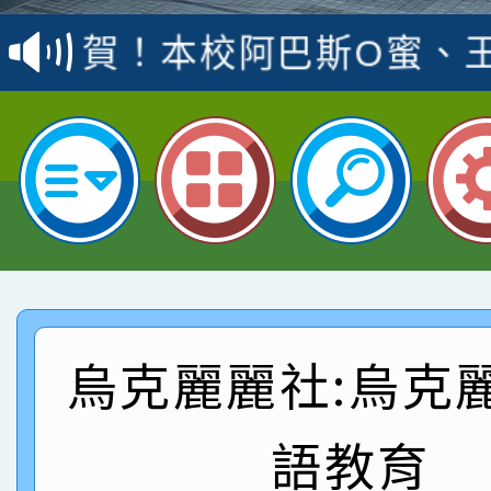
賽 洪綺君教師榮獲社會
賀！本校阿巴斯O蜜、
名
倩參加桃園市科展 國小
賀！本校四年二班張O
名 指導老師王老師、陳
園市英語競賽國小朗讀
賀！本校參加桃園市中
指導老師林老師
賽 劉文瑛教師榮獲教
賀！本校參與2026世
臺灣台語-第二名
市賽榮獲科學小創客佳
賀！本校參加桃園市中
創客第三名。
賽 洪綺君教師榮獲社會
賀！本校阿巴斯O蜜、
烏克麗麗社:烏克
名
倩參加桃園市科展 國小
賀！本校四年二班張O
語教育
名 指導老師王老師、陳
園市英語競賽國小朗讀
賀！本校參加桃園市中