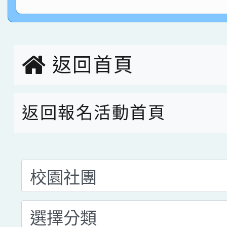
指導老師林老師
賽 劉文瑛教師榮獲教
賀！本校參與2026世
臺灣台語-第二名
市賽榮獲科學小創客佳
返回首頁
創客第三名。
返回報名活動首頁