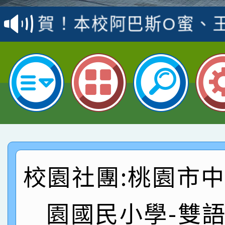
賽 洪綺君教師榮獲社會
賀！本校阿巴斯O蜜、
名
倩參加桃園市科展 國小
賀！本校四年二班張O
名 指導老師王老師、陳
園市英語競賽國小朗讀
賀！本校參加桃園市中
指導老師林老師
賽 劉文瑛教師榮獲教
賀！本校參與2026世
臺灣台語-第二名
市賽榮獲科學小創客佳
賀！本校參加桃園市中
創客第三名。
賽 洪綺君教師榮獲社會
賀！本校阿巴斯O蜜、
校園社團:桃園市
名
倩參加桃園市科展 國小
賀！本校四年二班張O
園國民小學-雙
名 指導老師王老師、陳
園市英語競賽國小朗讀
賀！本校參加桃園市中