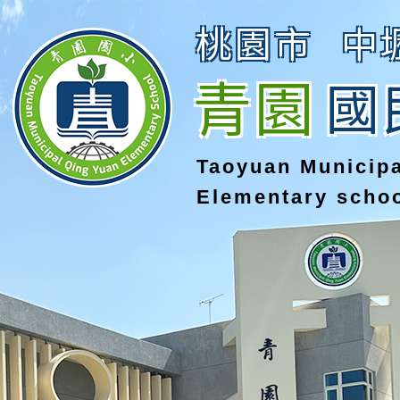
桃園市
中
青園
國
Taoyuan Municip
Elementary scho