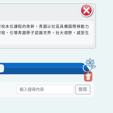
關閉區
然成為學校本位課程的骨幹，青園以社區具備國際移動力
塊
。透過課程，引導青園學子認識世界，壯大視野，感受生
-青園
開
搜尋
啟
上
方