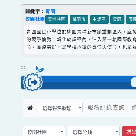
跳到主要內容
網站導覽
關鍵字：
青園
校園社團
青埔特區
桃園市
中壢區
青園
青園國民小學位於桃園青埔新市鎮重劃區內，
的競爭優勢，轉化於課程內，注入第一軌國際
命，實踐美好，是學校承擔的責任與使命，也
:::
選擇後頁面內容會更新
報名紀錄查詢
返回報名活動首頁