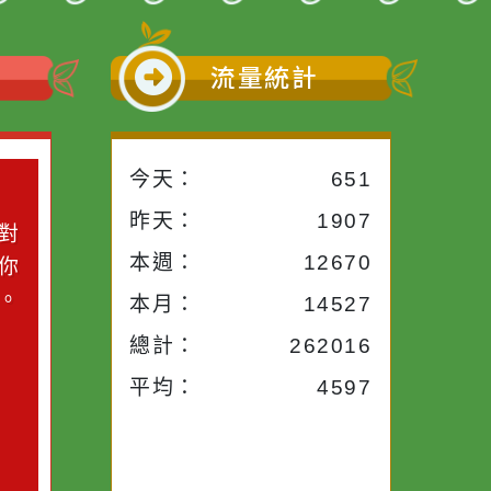
小語
流量統計
今天：
651
小語
昨天：
1907
子。你對
本週：
12670
你笑；你
對你哭。
本月：
14527
總計：
262016