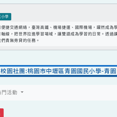
國民小學
座擁便捷交通網絡，臺灣高鐵、機場捷運、國際機場，躍
教育軸線，把世界拉進學習場域，讓雙語成為學習的日常
是我們責無旁貸的任務。
校園社團:桃園市中壢區青園國民小學
熱門活動