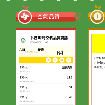
:::
空氣品質
作者：網路小語
一杯清水因滴入一
水而變污濁，一杯
20
由
卻不會因一滴清水
率
在而變清澈。