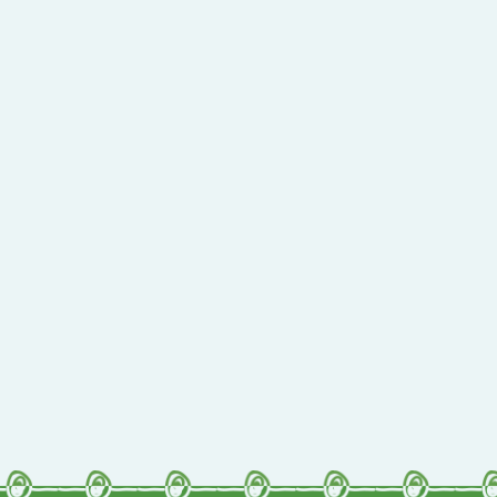
qyes_2024
oogle、Firefox、Vivaldi、Opera
支援
11
網站語系：zh-TW
Neil網站設計工坊
者：
徐嘉裕 Neil hsu