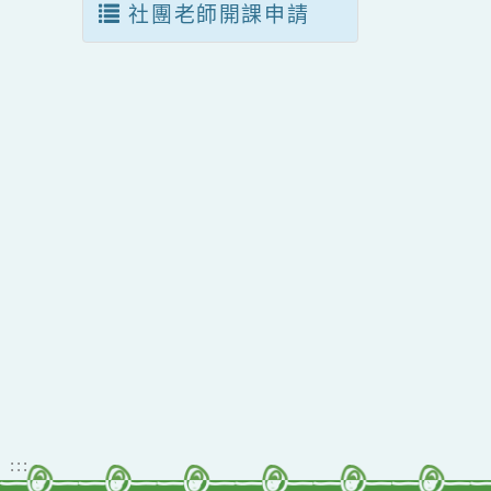
其他類別社團
社團老師開課申請
佈景版本：
neil_
適用瀏覽器：Edge、G
Xoops版本：
205
Xoops
網站設計
：
Xoops網站設計