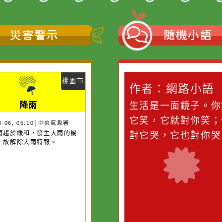
災害警示
隨機
桃園市
作者：網路小語
作者：網路
降雨
滴污
在實現理想的路途中，
生活是一面鏡
污水
必須排除一切干擾，特
它笑，它就對
26-08-06, 05:10│中央氣象署
於降雨趨於緩和，發生大雨的機
的存
別是要看清那些美麗的
對它哭，它也
降低，故解除大雨特報。
誘惑。