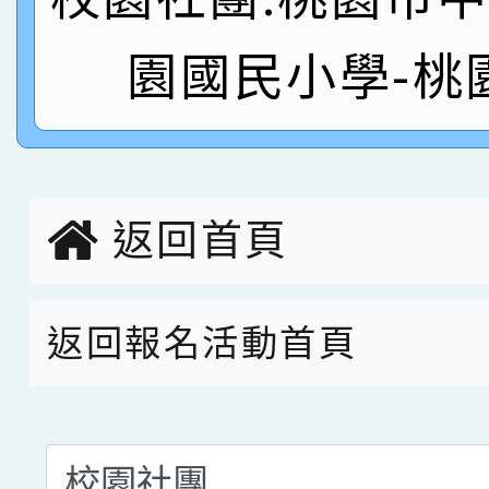
名
倩參加桃園市科展 國小
賀！本校四年二班張O
園國民小學-桃
名 指導老師王老師、陳
園市英語競賽國小朗讀
賀！本校參加桃園市中
指導老師林老師
賽 劉文瑛教師榮獲教
賀！本校參與2026世
臺灣台語-第二名
市賽榮獲科學小創客佳
返回首頁
創客第三名。
返回報名活動首頁