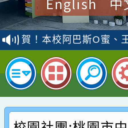
English
中
賀！本校參加桃園市中
賽 洪綺君教師榮獲社會
賀！本校阿巴斯O蜜、
名
倩參加桃園市科展 國小
賀！本校四年二班張O
名 指導老師王老師、陳
園市英語競賽國小朗讀
賀！本校參加桃園市中
指導老師林老師
賽 劉文瑛教師榮獲教
賀！本校參與2026世
臺灣台語-第二名
市賽榮獲科學小創客佳
賀！本校參加桃園市中
創客第三名。
賽 洪綺君教師榮獲社會
賀！本校阿巴斯O蜜、
校園社團:桃園市