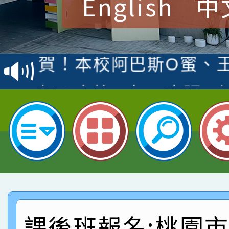
English
中
賀！本校參加桃園市中
賽 洪綺君教師榮獲社會
賀！本校阿巴斯O蜜、
名
倩參加桃園市科展 國小
賀！本校四年二班張O
名 指導老師王老師、陳
園市英語競賽國小朗讀
賀！本校參加桃園市中
指導老師林老師
賽 劉文瑛教師榮獲教
賀！本校參與2026世
臺灣台語-第二名
市賽榮獲科學小創客佳
賀！本校參加桃園市中
創客第三名。
賽 洪綺君教師榮獲社會
賀！本校阿巴斯O蜜、
課後班報名:桃園