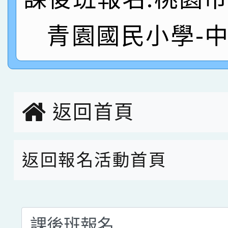
名
倩參加桃園市科展 國小
賀！本校四年二班張O
青園國民小學-
名 指導老師王老師、陳
園市英語競賽國小朗讀
賀！本校參加桃園市中
指導老師林老師
賽 劉文瑛教師榮獲教
賀！本校參與2026世
臺灣台語-第二名
市賽榮獲科學小創客佳
返回首頁
創客第三名。
返回報名活動首頁