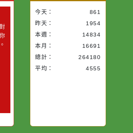
小語
流量統計
今天：
861
小語
昨天：
1954
子。你對
本週：
14834
你笑；你
對你哭。
本月：
16691
總計：
264180
平均：
4555