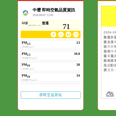
空氣品質
作者：網路小語
一杯清水因滴入一
水而變污濁，一杯
20
20
颱
颱
卻不會因一滴清水
基
晚
在而變清澈。
市
園
雄
高
臺
縣
部
縣
以
風
意
請