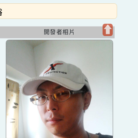
徐嘉裕
開發者相片
開
啟
上
方
區
塊
發成
b網站