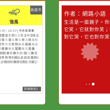
災害警示
隨機
桃園市
桃園市
作者：網路小語
作者：網路
強風
強風
滴污
在實現理想的路途中，
生活是一面鏡
污水
必須排除一切干擾，特
它笑，它就對
26-08-07, 10:27│中央氣象署
26-08-07, 10:27│中央氣象署
風外圍環流，7日上午至8日晚上
風外圍環流影響，7日上午至8日
的存
別是要看清那些美麗的
對它哭，它也
隆市、臺北市、新北市、桃園
上基隆市、臺北市、新北市、桃
誘惑。
、新竹市、新竹縣、南投縣、高
市、新竹市、新竹縣、南投縣、
市、屏東縣、宜蘭縣、花蓮縣、
雄市、屏東縣、宜蘭縣、花蓮
東縣(含蘭嶼、綠島)、連江縣局
、臺東縣(含蘭嶼、綠島)、連江
地區有平均風6級以上或陣風8級
局部地區有平均風6級以上或陣
上發生的機率(黃色燈號)，請注
8級以上發生的機率(黃色燈號)，
。
注意。