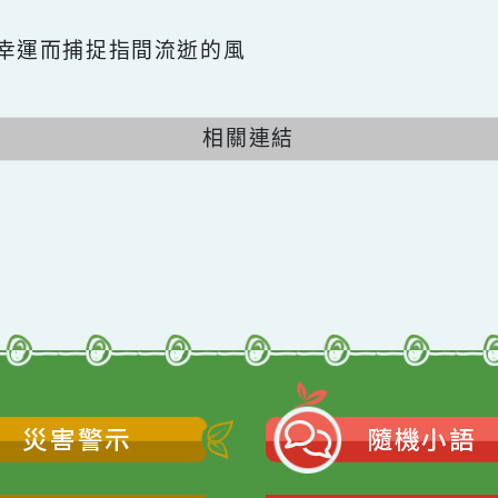
喜愛名言
不因幸運而捕捉指間流逝的風
相關連結