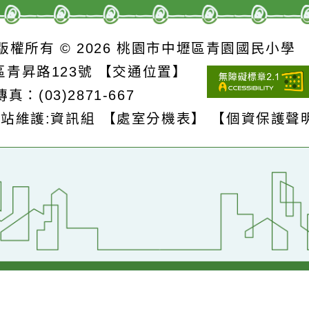
詳細資料》
詳細資料》
S
版權所有 © 2026
桃園市中壢區青園國民
壢區青昇路123號
【交通位置】
1
傳真：(03)2871-667
網站維護:資訊組
【處室分機表】
【個資保