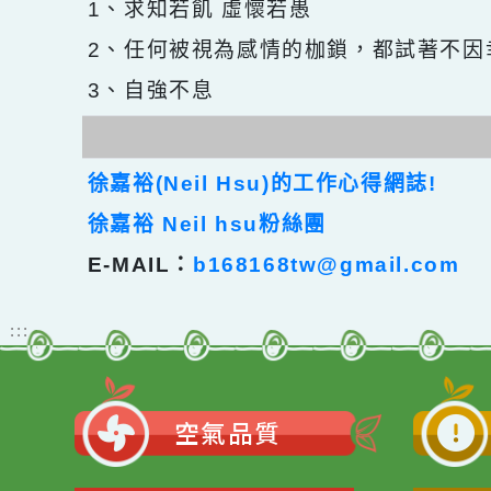
1、求知若飢 虛懷若愚
2、任何被視為感情的枷鎖，都試著
3、自強不息
徐嘉裕(Neil Hsu)的工作心得網誌!
徐嘉裕 Neil hsu粉絲團
E-MAIL：
b168168tw@gmail.com
:::