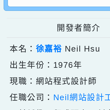
指導老師林老師
賽 劉文瑛教師榮獲教
賀！本校參與2026世
臺灣台語-第二名
市賽榮獲科學小創客佳
開發者簡介
創客第三名。
本名：
徐嘉裕
Neil Hsu
出生年份：1976年
現職：網站程式設計師
任職公司：
Neil網站設計