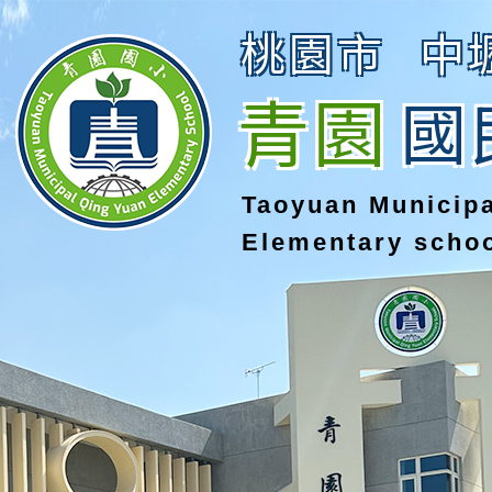
桃園市
中
青園
國
Taoyuan Municip
Elementary scho