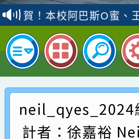
賽 洪綺君教師榮獲社會
賀！本校阿巴斯O蜜、
名
倩參加桃園市科展 國小
賀！本校四年二班張O
名 指導老師王老師、陳
園市英語競賽國小朗讀
賀！本校參加桃園市中
指導老師林老師
賽 劉文瑛教師榮獲教
賀！本校參與2026世
臺灣台語-第二名
市賽榮獲科學小創客佳
賀！本校參加桃園市中
創客第三名。
賽 洪綺君教師榮獲社會
賀！本校阿巴斯O蜜、
neil_qyes_20
名
倩參加桃園市科展 國小
賀！本校四年二班張O
計者：徐嘉裕 Neil
名 指導老師王老師、陳
園市英語競賽國小朗讀
賀！本校參加桃園市中