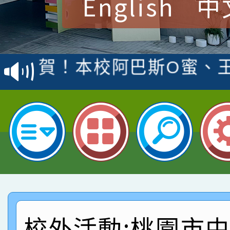
English
中
賀！本校參加桃園市中
賽 洪綺君教師榮獲社會
賀！本校阿巴斯O蜜、
名
倩參加桃園市科展 國小
賀！本校四年二班張O
名 指導老師王老師、陳
園市英語競賽國小朗讀
賀！本校參加桃園市中
指導老師林老師
賽 劉文瑛教師榮獲教
賀！本校參與2026世
臺灣台語-第二名
市賽榮獲科學小創客佳
賀！本校參加桃園市中
創客第三名。
賽 洪綺君教師榮獲社會
賀！本校阿巴斯O蜜、
校外活動:桃園市