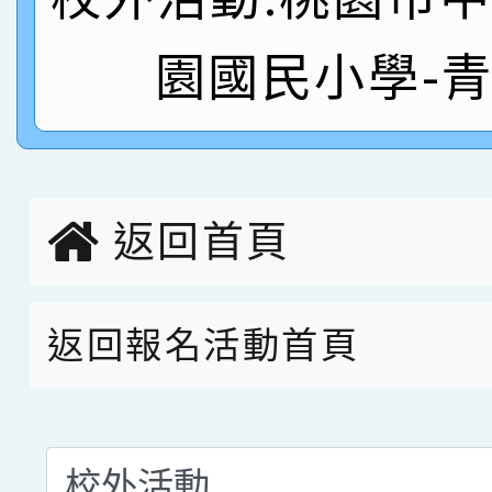
名
倩參加桃園市科展 國小
賀！本校四年二班張O
園國民小學-
名 指導老師王老師、陳
園市英語競賽國小朗讀
賀！本校參加桃園市中
指導老師林老師
賽 劉文瑛教師榮獲教
賀！本校參與2026世
臺灣台語-第二名
市賽榮獲科學小創客佳
返回首頁
創客第三名。
返回報名活動首頁