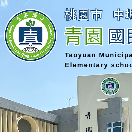
桃園市
中
青園
國
Taoyuan Municip
Elementary scho