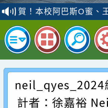
賽 洪綺君教師榮獲社會
賀！本校阿巴斯O蜜、
名
倩參加桃園市科展 國小
賀！本校四年二班張O
名 指導老師王老師、陳
園市英語競賽國小朗讀
賀！本校參加桃園市中
指導老師林老師
賽 劉文瑛教師榮獲教
賀！本校參與2026世
臺灣台語-第二名
市賽榮獲科學小創客佳
賀！本校參加桃園市中
創客第三名。
賽 洪綺君教師榮獲社會
賀！本校阿巴斯O蜜、
neil_qyes_20
名
倩參加桃園市科展 國小
賀！本校四年二班張O
計者：徐嘉裕 Neil
名 指導老師王老師、陳
園市英語競賽國小朗讀
賀！本校參加桃園市中