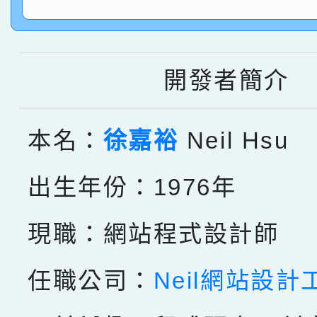
指導老師林老師
賽 劉文瑛教師榮獲教
賀！本校參與2026世
臺灣台語-第二名
市賽榮獲科學小創客佳
開發者簡介
創客第三名。
本名：
徐嘉裕
Neil Hsu
出生年份：1976年
現職：網站程式設計師
任職公司：
Neil網站設計