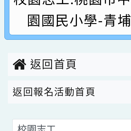
名
倩參加桃園市科展 國小
賀！本校四年二班張O
園國民小學-青
名 指導老師王老師、陳
園市英語競賽國小朗讀
賀！本校參加桃園市中
指導老師林老師
賽 劉文瑛教師榮獲教
賀！本校參與2026世
臺灣台語-第二名
市賽榮獲科學小創客佳
返回首頁
創客第三名。
返回報名活動首頁