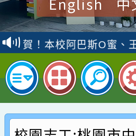
English
中
賀！本校參加桃園市中
賽 洪綺君教師榮獲社會
賀！本校阿巴斯O蜜、
名
倩參加桃園市科展 國小
賀！本校四年二班張O
名 指導老師王老師、陳
園市英語競賽國小朗讀
賀！本校參加桃園市中
指導老師林老師
賽 劉文瑛教師榮獲教
賀！本校參與2026世
臺灣台語-第二名
市賽榮獲科學小創客佳
賀！本校參加桃園市中
創客第三名。
賽 洪綺君教師榮獲社會
賀！本校阿巴斯O蜜、
校園志工:桃園市