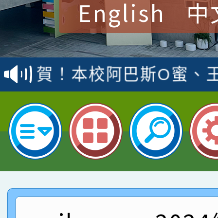
English
中
賀！本校參加桃園市中
賽 洪綺君教師榮獲社會
賀！本校阿巴斯O蜜、
名
倩參加桃園市科展 國小
賀！本校四年二班張O
名 指導老師王老師、陳
園市英語競賽國小朗讀
賀！本校參加桃園市中
指導老師林老師
賽 劉文瑛教師榮獲教
賀！本校參與2026世
臺灣台語-第二名
市賽榮獲科學小創客佳
賀！本校參加桃園市中
創客第三名。
賽 洪綺君教師榮獲社會
賀！本校阿巴斯O蜜、