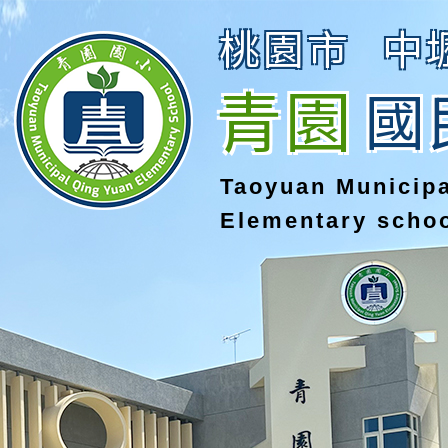
桃園市
中
青園
國
Taoyuan Municip
Elementary scho