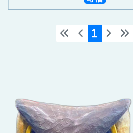
(curr
«
‹
1
›
»