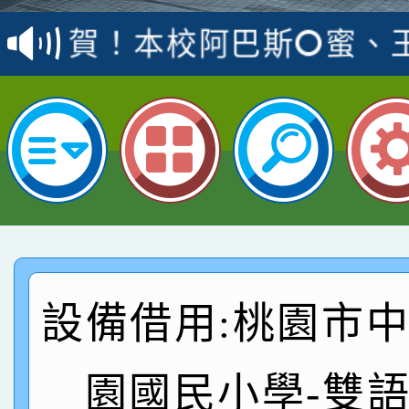
賽 洪綺君教師榮獲社會
賀！本校阿巴斯O蜜、
名
倩參加桃園市科展 國小
賀！本校四年二班張O
名 指導老師王老師、陳
桃園市英語競賽國小朗讀
賀！本校參加桃園市中
名，指導老師林老師
賽 劉文瑛教師榮獲教
賀！本校參與2026世
臺灣台語-第二名
市賽榮獲科學小創客佳
賀！本校參加桃園市中
創客第三名。
賽 洪綺君教師榮獲社會
賀！本校阿巴斯O蜜、
設備借用:桃園市
名
倩參加桃園市科展 國小
賀！本校四年二班張O
園國民小學-雙
名 指導老師王老師、陳
桃園市英語競賽國小朗讀
賀！本校參加桃園市中