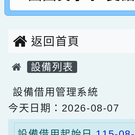
名，指導老師林老師
賽 劉文瑛教師榮獲教
賀！本校參與2026世
臺灣台語-第二名
市賽榮獲科學小創客佳
返回首頁
創客第三名。
設備列表
設備借用管理系統
今天日期：2026-08-07
設備借用起始日
115-08