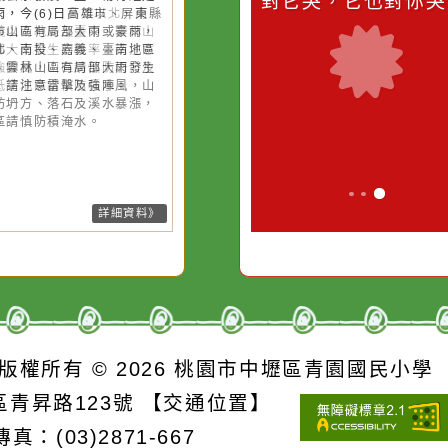
降雨
降雨
滴污
在實現理想的路途中，
生活是一面鏡
污水
必須排除一切干擾，特
它笑，它就對
26-08-06, 13:35│中央氣象署
26-08-06, 17:00│中央氣象署
後對流雲系發展旺盛，易有短延
後對流雲系發展旺盛，易有短延
的存
別是要看清那些美麗的
對它哭，它也
強降雨，今(6)日苗栗以北、南
強降雨，今(6)日高雄市、屏東縣
誘惑。
、嘉義以南地區及臺中、雲林山
臺南市山區有局部大雨或豪雨，
有局部大雨發生的機率，請注意
栗以北、南投、嘉義、臺南地區
擊及強陣風，山區請慎防坍方及
臺中、雲林山區有局部大雨發生
石，低窪地區請慎防積水。
機率，請注意雷擊及強陣風，山
請慎防坍方、落石及溪水暴漲，
窪地區請慎防積淹水。
詳細資料》
詳細資料》