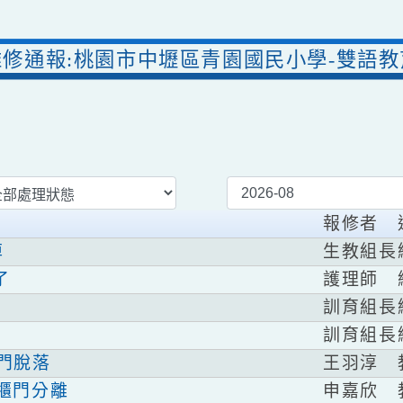
維修通報:桃園市中壢區青園國民小學-
報
生
壞掉
護
不了
訓
脫
訓
王
物櫃門脫落