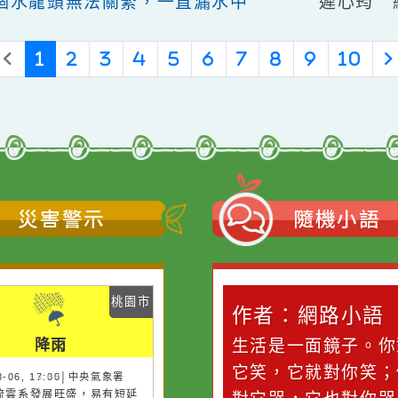
范
壞
遲
兩個水龍頭無法關緊，一直漏水中
(current)
«
‹
1
2
3
4
5
6
7
8
9
1
災害警示
隨機
桃園市
桃園市
作者：網路小語
作者：網路