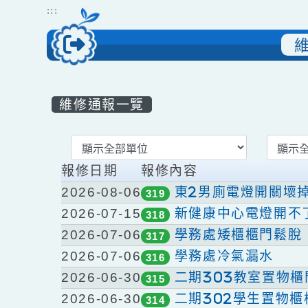
跳到主要內容
網站導覽
:::
維修通報一覽
List Repair
報修日期
報修內容
2026-08-06
東2男廁電燈開關
319
2026-07-15
新健康中心電燈開
318
2026-07-06
學務處矮櫃櫃門鬆
317
2026-07-06
學務處冷氣漏水
316
2026-06-30
二期303教室置
315