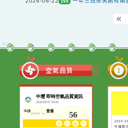
2026-06-23
202陽台門門弓損
302
2026-06-22
一年三班旁男廁有
299
:::
空氣品質
作者：網路小語