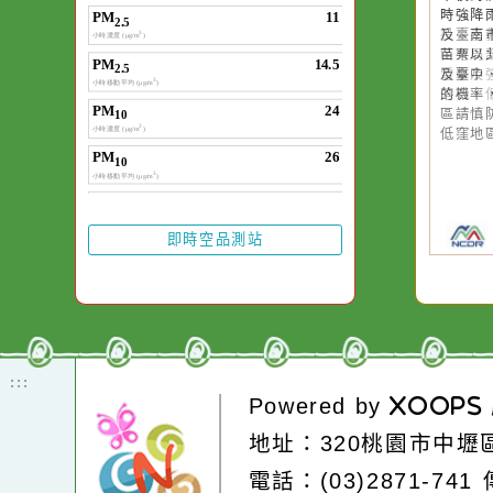
一杯清水因滴入一
水而變污濁，一杯
20
20
午
午
卻不會因一滴清水
時
時
在而變清澈。
投
及
區
苗
雷
及
落
的
區
低
即時空品測站
:::