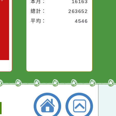
昨天：
1954
子。你對
本週：
14306
你笑；你
對你哭。
本月：
16163
總計：
263652
平均：
4546