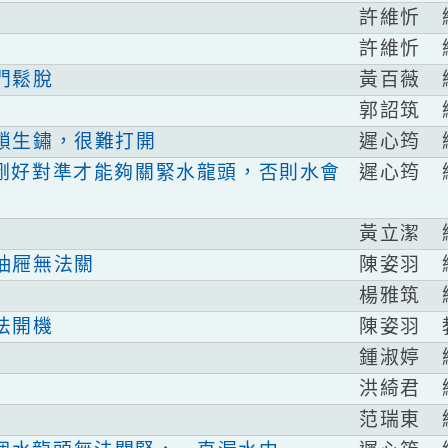
申
物櫃櫃門分離
許
許
黃
物櫃門鬆脫
郭
遲
門門鎖生鏽，很難打開
遲
頭要剛好對準才能夠關緊水龍頭，否則水會
黃
陳
中間抽屜無法關
楊
陳
機無法開機
鍾
洪