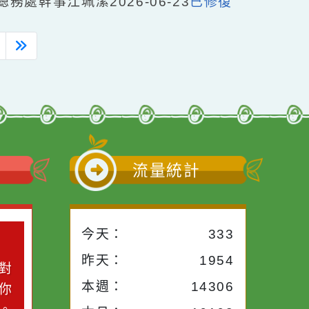
瑞東
總務處
幹事江珮潔
2026-06-30
已修復
心筠
總務處
幹事江珮潔
2026-06-23
已修復
0
›
»
小語
流量統計
今天：
333
小語