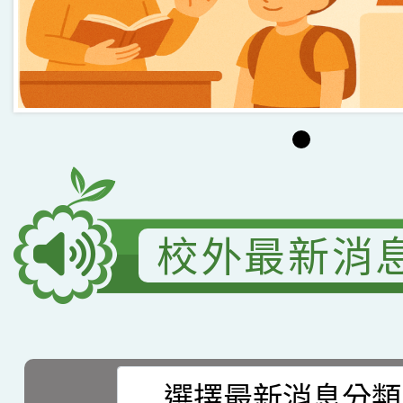
臺灣台語-第二名
市賽榮獲科學小創客佳
創客第三名。
校外最新消