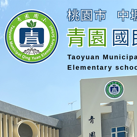
桃園市
中
青園
國
Taoyuan Municip
Elementary scho