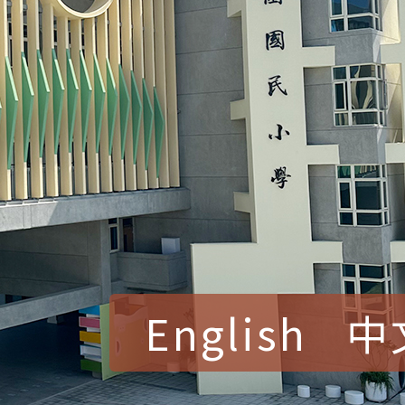
賀！本校參加桃園市中
English
中
賽 洪綺君教師榮獲社會
賀！本校阿巴斯O蜜、