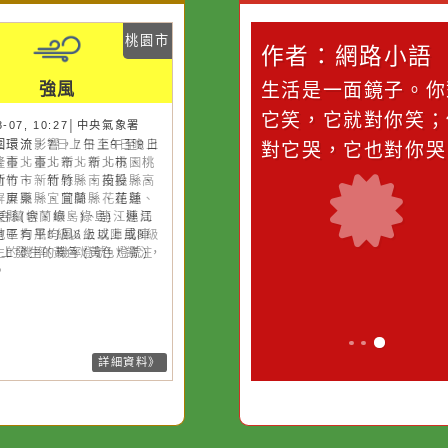
災害警示
隨機
桃園市
桃園市
作者：網路小語
作者：網路
強風
強風
滴污
在實現理想的路途中，
生活是一面鏡
污水
必須排除一切干擾，特
它笑，它就對
26-08-07, 10:27│中央氣象署
26-08-07, 10:27│中央氣象署
風外圍環流，7日上午至8日晚上
風外圍環流影響，7日上午至8日
的存
別是要看清那些美麗的
對它哭，它也
隆市、臺北市、新北市、桃園
上基隆市、臺北市、新北市、桃
誘惑。
、新竹市、新竹縣、南投縣、高
市、新竹市、新竹縣、南投縣、
市、屏東縣、宜蘭縣、花蓮縣、
雄市、屏東縣、宜蘭縣、花蓮
東縣(含蘭嶼、綠島)、連江縣局
、臺東縣(含蘭嶼、綠島)、連江
地區有平均風6級以上或陣風8級
局部地區有平均風6級以上或陣
上發生的機率(黃色燈號)，請注
8級以上發生的機率(黃色燈號)，
。
注意。