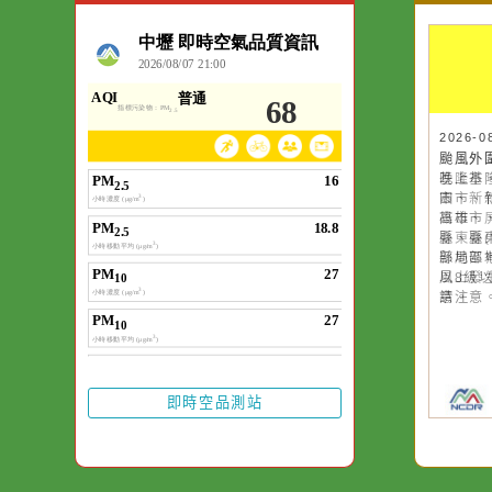
空氣品質
作者：網路小語
一杯清水因滴入一
水而變污濁，一杯
20
20
颱
颱
卻不會因一滴清水
基
晚
在而變清澈。
市
園
雄
高
臺
縣
部
縣
以
風
意
請