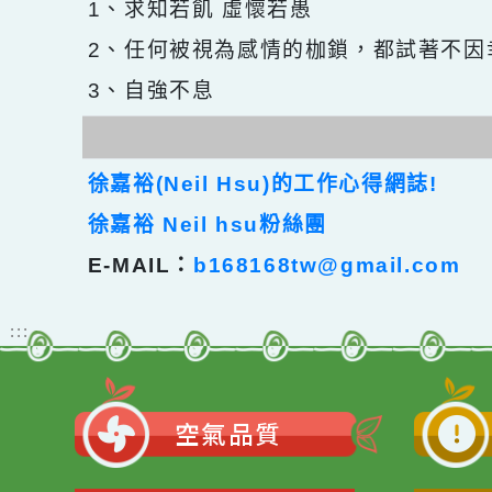
1、求知若飢 虛懷若愚
2、任何被視為感情的枷鎖，都試著
3、自強不息
徐嘉裕(Neil Hsu)的工作心得網誌!
徐嘉裕 Neil hsu粉絲團
E-MAIL：
b168168tw@gmail.com
:::