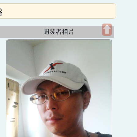
徐嘉裕
開發者相片
開
啟
上
方
區
塊
發成
b網站