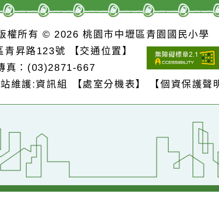
詳細資料》
詳細資料》
S
版權所有 © 2026
桃園市中壢區青園國民
壢區青昇路123號
【交通位置】
1
傳真：(03)2871-667
網站維護:資訊組
【處室分機表】
【個資保