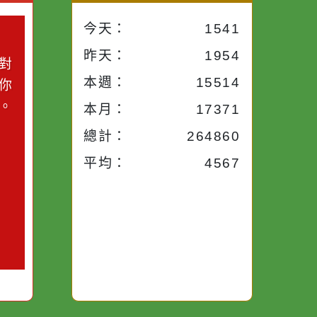
小語
流量統計
今天：
1541
小語
昨天：
1954
子。你對
本週：
15514
你笑；你
對你哭。
本月：
17371
總計：
264860
平均：
4567