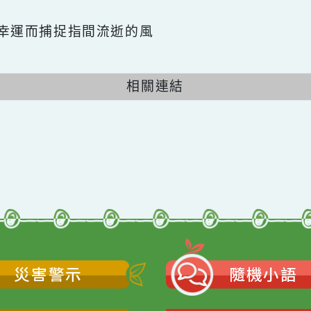
喜愛名言
不因幸運而捕捉指間流逝的風
相關連結