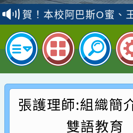
賽 洪綺君教師榮獲社會
賀！本校阿巴斯O蜜、
名
倩參加桃園市科展 國小
賀！本校四年二班張O
名 指導老師王老師、陳
園市英語競賽國小朗讀
賀！本校參加桃園市中
指導老師林老師
賽 劉文瑛教師榮獲教
賀！本校參與2026世
臺灣台語-第二名
市賽榮獲科學小創客佳
賀！本校參加桃園市中
創客第三名。
賽 洪綺君教師榮獲社會
賀！本校阿巴斯O蜜、
張護理師:組織簡
名
倩參加桃園市科展 國小
賀！本校四年二班張O
雙語教育
名 指導老師王老師、陳
園市英語競賽國小朗讀
賀！本校參加桃園市中