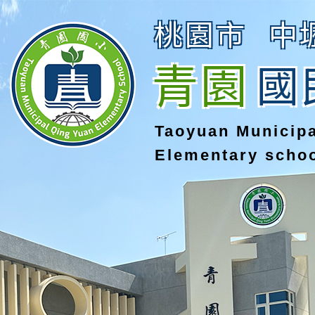
桃園市
中
青園
國
Taoyuan Municip
Elementary scho