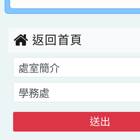
指導老師林老師
賽 劉文瑛教師榮獲教
賀！本校參與2026世
臺灣台語-第二名
市賽榮獲科學小創客佳
返回首頁
創客第三名。
送出