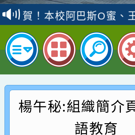
賽 洪綺君教師榮獲社會
賀！本校阿巴斯O蜜、
名
倩參加桃園市科展 國小
賀！本校四年二班張O
名 指導老師王老師、陳
園市英語競賽國小朗讀
賀！本校參加桃園市中
指導老師林老師
賽 劉文瑛教師榮獲教
賀！本校參與2026世
臺灣台語-第二名
市賽榮獲科學小創客佳
賀！本校參加桃園市中
創客第三名。
賽 洪綺君教師榮獲社會
賀！本校阿巴斯O蜜、
楊午秘:組織簡介
名
倩參加桃園市科展 國小
賀！本校四年二班張O
語教育
名 指導老師王老師、陳
園市英語競賽國小朗讀
賀！本校參加桃園市中