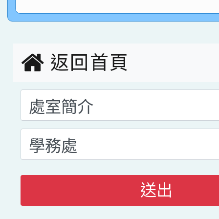
指導老師林老師
賽 劉文瑛教師榮獲教
賀！本校參與2026世
臺灣台語-第二名
市賽榮獲科學小創客佳
返回首頁
創客第三名。
送出