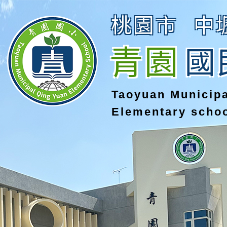
桃園市
中
青園
國
Taoyuan Municip
Elementary scho