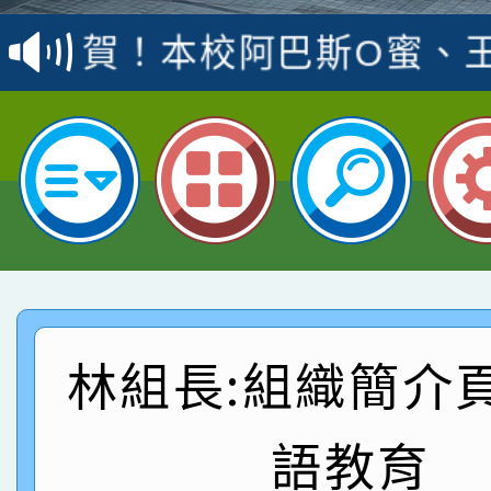
賽 洪綺君教師榮獲社會
賀！本校阿巴斯O蜜、
名
倩參加桃園市科展 國小
賀！本校四年二班張O
名 指導老師王老師、陳
園市英語競賽國小朗讀
賀！本校參加桃園市中
指導老師林老師
賽 劉文瑛教師榮獲教
賀！本校參與2026世
臺灣台語-第二名
市賽榮獲科學小創客佳
賀！本校參加桃園市中
創客第三名。
賽 洪綺君教師榮獲社會
賀！本校阿巴斯O蜜、
林組長:組織簡介
名
倩參加桃園市科展 國小
賀！本校四年二班張O
語教育
名 指導老師王老師、陳
園市英語競賽國小朗讀
賀！本校參加桃園市中