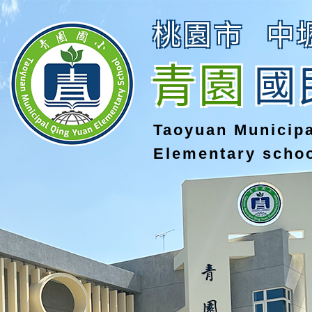
桃園市
中
青園
國
Taoyuan Municip
Elementary scho