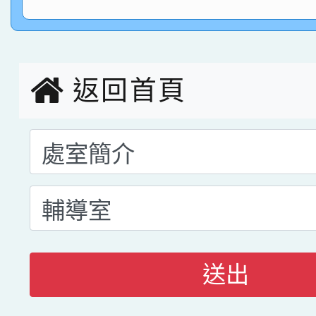
指導老師林老師
賽 劉文瑛教師榮獲教
賀！本校參與2026世
臺灣台語-第二名
市賽榮獲科學小創客佳
返回首頁
創客第三名。
送出