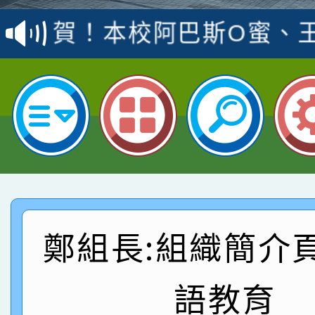
賽 洪綺君教師榮獲社會
賀！本校阿巴斯O蜜、
名
倩參加桃園市科展 國小
賀！本校四年二班張O
名 指導老師王老師、陳
園市英語競賽國小朗讀
賀！本校參加桃園市中
指導老師林老師
賽 劉文瑛教師榮獲教
賀！本校參與2026世
臺灣台語-第二名
市賽榮獲科學小創客佳
賀！本校參加桃園市中
創客第三名。
賽 洪綺君教師榮獲社會
賀！本校阿巴斯O蜜、
鄭組長:組織簡介
名
倩參加桃園市科展 國小
賀！本校四年二班張O
語教育
名 指導老師王老師、陳
園市英語競賽國小朗讀
賀！本校參加桃園市中