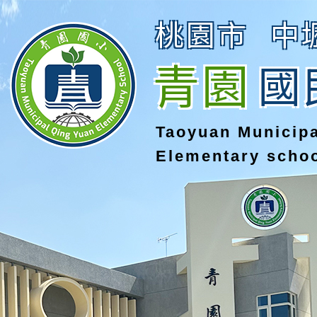
桃園市
中
青園
國
Taoyuan Municip
Elementary scho