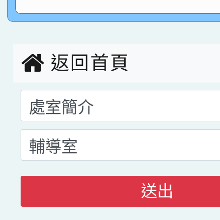
指導老師林老師
賽 劉文瑛教師榮獲教
賀！本校參與2026世
臺灣台語-第二名
市賽榮獲科學小創客佳
返回首頁
創客第三名。
送出