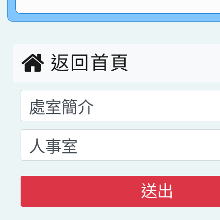
指導老師林老師
賽 劉文瑛教師榮獲教
賀！本校參與2026世
臺灣台語-第二名
市賽榮獲科學小創客佳
返回首頁
創客第三名。
送出