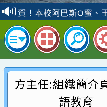
賽 洪綺君教師榮獲社會
賀！本校阿巴斯O蜜、
名
倩參加桃園市科展 國小
賀！本校四年二班張O
名 指導老師王老師、陳
園市英語競賽國小朗讀
賀！本校參加桃園市中
指導老師林老師
賽 劉文瑛教師榮獲教
賀！本校參與2026世
臺灣台語-第二名
市賽榮獲科學小創客佳
賀！本校參加桃園市中
創客第三名。
賽 洪綺君教師榮獲社會
賀！本校阿巴斯O蜜、
方主任:組織簡介
名
倩參加桃園市科展 國小
賀！本校四年二班張O
語教育
名 指導老師王老師、陳
園市英語競賽國小朗讀
賀！本校參加桃園市中