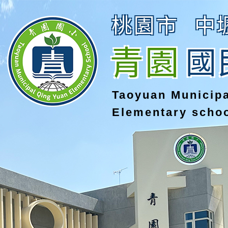
桃園市
中
青園
國
Taoyuan Municip
Elementary scho