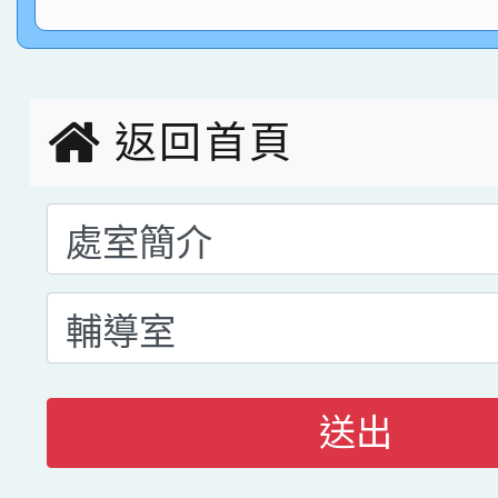
指導老師林老師
賽 劉文瑛教師榮獲教
賀！本校參與2026世
臺灣台語-第二名
市賽榮獲科學小創客佳
返回首頁
創客第三名。
送出