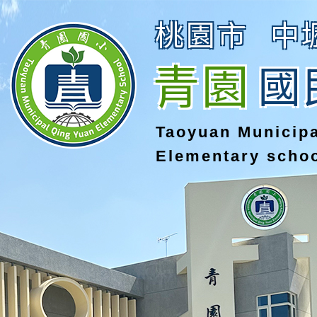
桃園市
中
青園
國
Taoyuan Municip
Elementary scho