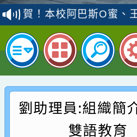
賽 洪綺君教師榮獲社會
賀！本校阿巴斯O蜜、
名
倩參加桃園市科展 國小
賀！本校四年二班張O
名 指導老師王老師、陳
園市英語競賽國小朗讀
賀！本校參加桃園市中
指導老師林老師
賽 劉文瑛教師榮獲教
賀！本校參與2026世
臺灣台語-第二名
市賽榮獲科學小創客佳
賀！本校參加桃園市中
創客第三名。
賽 洪綺君教師榮獲社會
賀！本校阿巴斯O蜜、
劉助理員:組織簡
名
倩參加桃園市科展 國小
賀！本校四年二班張O
雙語教育
名 指導老師王老師、陳
園市英語競賽國小朗讀
賀！本校參加桃園市中