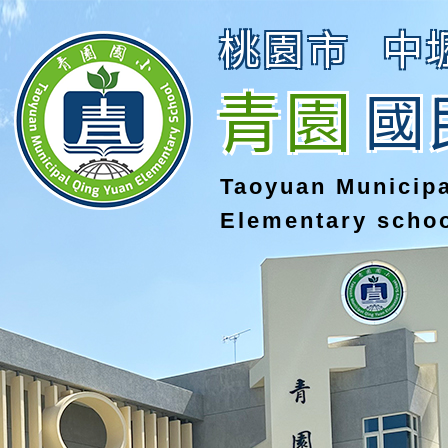
桃園市
中
青園
國
Taoyuan Municip
Elementary scho