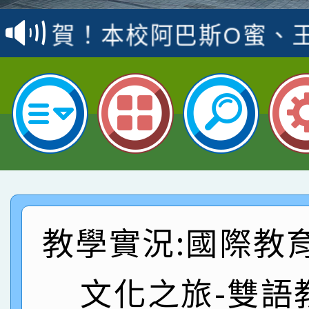
賽 洪綺君教師榮獲社會
賀！本校阿巴斯O蜜、
名
倩參加桃園市科展 國小
賀！本校四年二班張O
名 指導老師王老師、陳
園市英語競賽國小朗讀
賀！本校參加桃園市中
指導老師林老師
賽 劉文瑛教師榮獲教
賀！本校參與2026世
臺灣台語-第二名
市賽榮獲科學小創客佳
賀！本校參加桃園市中
創客第三名。
賽 洪綺君教師榮獲社會
賀！本校阿巴斯O蜜、
教學實況:國際教
名
倩參加桃園市科展 國小
賀！本校四年二班張O
文化之旅-雙語
名 指導老師王老師、陳
園市英語競賽國小朗讀
賀！本校參加桃園市中