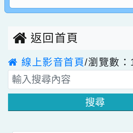
指導老師林老師
賽 劉文瑛教師榮獲教
賀！本校參與2026世
臺灣台語-第二名
市賽榮獲科學小創客佳
返回首頁
創客第三名。
線上影音首頁
/瀏覽數：1
搜尋