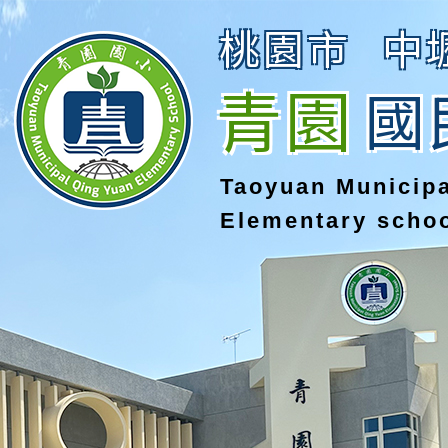
桃園市
中
青園
國
Taoyuan Municip
Elementary scho