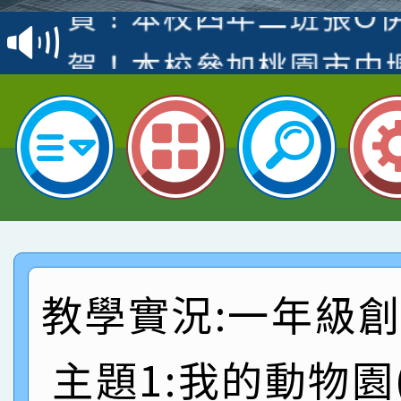
名
倩參加桃園市科展 國小
賀！本校四年二班張O
名 指導老師王老師、陳
園市英語競賽國小朗讀
賀！本校參加桃園市中
指導老師林老師
賽 劉文瑛教師榮獲教
賀！本校參與2026世
臺灣台語-第二名
市賽榮獲科學小創客佳
賀！本校參加桃園市中
創客第三名。
賽 洪綺君教師榮獲社會
賀！本校阿巴斯O蜜、
名
倩參加桃園市科展 國小
賀！本校四年二班張O
教學實況:一年級
名 指導老師王老師、陳
園市英語競賽國小朗讀
賀！本校參加桃園市中
指導老師林老師
賽 劉文瑛教師榮獲教
主題1:我的動物園(1
賀！本校參與2026世