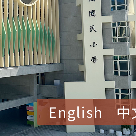
賀！本校參加桃園市中
English
中
賽 洪綺君教師榮獲社會
賀！本校阿巴斯O蜜、