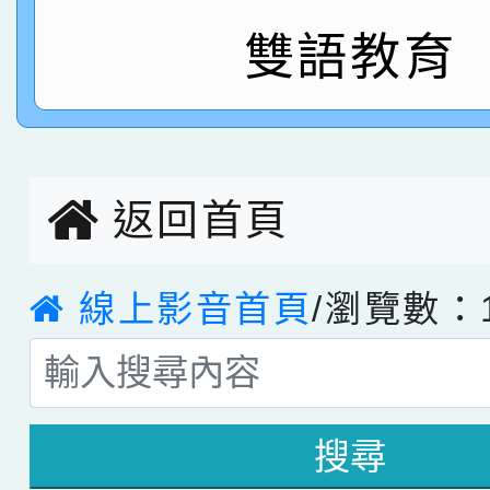
臺灣台語-第二名
市賽榮獲科學小創客佳
雙語教育
創客第三名。
返回首頁
線上影音首頁
/瀏覽數：1
搜尋