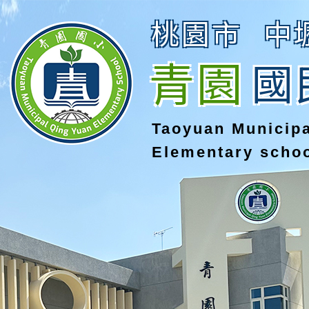
桃園市
中
青園
國
Taoyuan Municip
Elementary scho