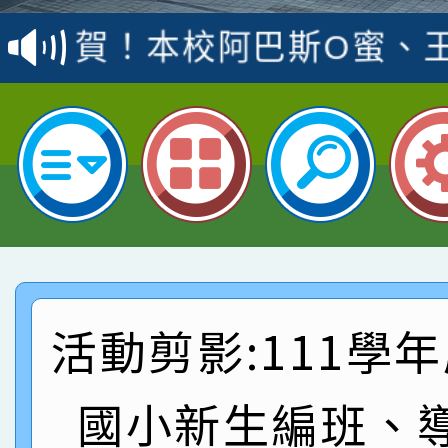
賽 洪綺君教師榮獲社會
賀！本校阿巴斯O蜜、
名
倩參加桃園市科展 國小
賀！本校四年二班張O
名 指導老師王老師、陳
園市英語競賽國小朗讀
賀！本校參加桃園市中
指導老師林老師
賽 劉文瑛教師榮獲教
賀！本校參與2026世
臺灣台語-第二名
市賽榮獲科學小創客佳
賀！本校參加桃園市中
創客第三名。
賽 洪綺君教師榮獲社會
賀！本校阿巴斯O蜜、
活動剪影:111學
名
倩參加桃園市科展 國小
賀！本校四年二班張O
國小新生編班、
名 指導老師王老師、陳
園市英語競賽國小朗讀
賀！本校參加桃園市中