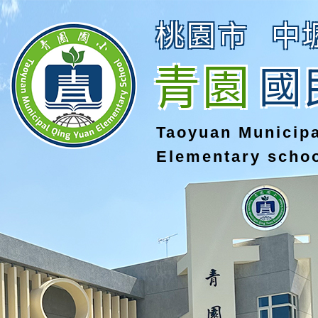
桃園市
中
青園
國
Taoyuan Municip
Elementary scho