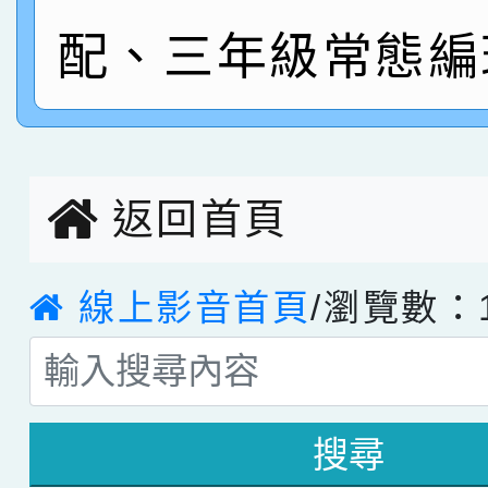
配、三年級常態編
指導老師林老師
賽 劉文瑛教師榮獲教
賀！本校參與2026世
臺灣台語-第二名
市賽榮獲科學小創客佳
創客第三名。
返回首頁
線上影音首頁
/瀏覽數：1
搜尋