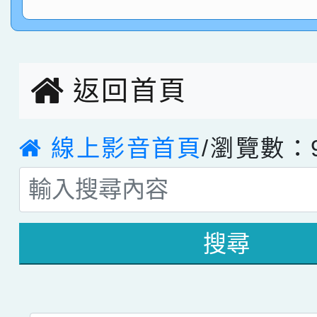
園市英語競賽國小朗讀
賀！本校參加桃園市中
指導老師林老師
賽 劉文瑛教師榮獲教
賀！本校參與2026世
臺灣台語-第二名
市賽榮獲科學小創客佳
返回首頁
創客第三名。
線上影音首頁
/瀏覽數：9
搜尋