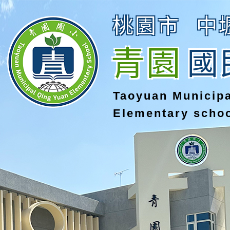
桃園市
中
青園
國
Taoyuan Municip
Elementary scho