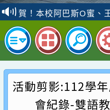
賽 洪綺君教師榮獲社會
賀！本校阿巴斯O蜜、
名
倩參加桃園市科展 國小
賀！本校四年二班張O
名 指導老師王老師、陳
園市英語競賽國小朗讀
賀！本校參加桃園市中
指導老師林老師
賽 劉文瑛教師榮獲教
賀！本校參與2026世
臺灣台語-第二名
市賽榮獲科學小創客佳
賀！本校參加桃園市中
創客第三名。
賽 洪綺君教師榮獲社會
賀！本校阿巴斯O蜜、
活動剪影:112學
名
倩參加桃園市科展 國小
賀！本校四年二班張O
會紀錄-雙語
名 指導老師王老師、陳