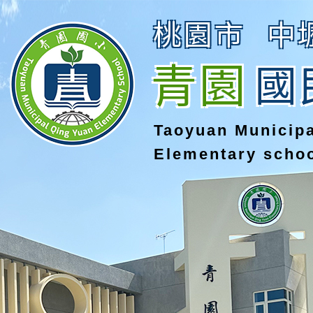
桃園市
中
青園
國
Taoyuan Municip
Elementary scho