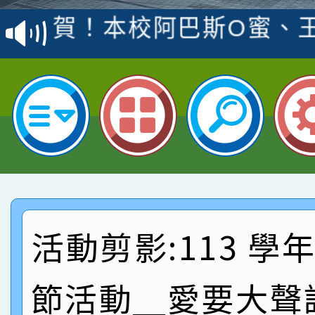
賽 洪綺君教師榮獲社會
賀！本校阿巴斯O蜜、
名
倩參加桃園市科展 國小
賀！本校四年二班張O
名 指導老師王老師、陳
園市英語競賽國小朗讀
賀！本校參加桃園市中
指導老師林老師
賽 劉文瑛教師榮獲教
賀！本校參與2026世
臺灣台語-第二名
市賽榮獲科學小創客佳
賀！本校參加桃園市中
創客第三名。
賽 洪綺君教師榮獲社會
賀！本校阿巴斯O蜜、
活動剪影:113 學
名
倩參加桃園市科展 國小
賀！本校四年二班張O
節活動＿愛要大聲
名 指導老師王老師、陳
園市英語競賽國小朗讀
賀！本校參加桃園市中