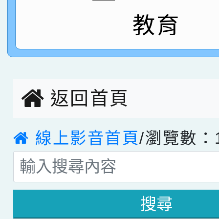
教育
指導老師林老師
賽 劉文瑛教師榮獲教
賀！本校參與2026世
臺灣台語-第二名
市賽榮獲科學小創客佳
創客第三名。
返回首頁
線上影音首頁
/瀏覽數：1
搜尋