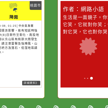
災害警示
隨機
桃園市
桃園市
作者：網路小語
作者：網路
降雨
降雨
滴污
在實現理想的路途中，
生活是一面鏡
污水
必須排除一切干擾，特
它笑，它就對
26-08-08, 01:25│中央氣象署
26-08-08, 01:25│中央氣象署
風外圍雲系影響，易有短延時強
風外圍環流影響，易有短延時強
的存
別是要看清那些美麗的
對它哭，它也
雨，今(8)日苗栗、臺中、南投地
雨，今(8)日新竹至彰化、南投地
誘惑。
及新竹以北山區有局部大雨發生
及桃園以北山區有局部大雨發生
機率，請注意雷擊及強陣風，山
機率，請注意雷擊及強陣風，山
請慎防坍方及落石，低窪地區請
請慎防坍方及落石，低窪地區請
防積水。
防積水。
詳細資料》
詳細資料》