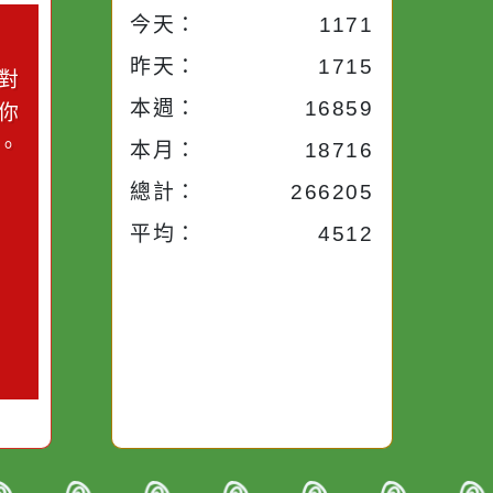
小語
流量統計
今天：
1171
小語
昨天：
1715
子。你對
本週：
16859
你笑；你
對你哭。
本月：
18716
總計：
266205
平均：
4512