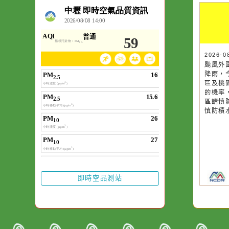
空氣品質
作者：網路小語
一杯清水因滴入一
水而變污濁，一杯
20
20
颱
颱
卻不會因一滴清水
降
降
在而變清澈。
區
區
的
的
區
區
慎
慎