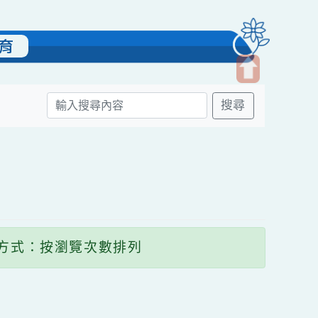
雙語教育
開
搜尋
啟
上
方
區
塊
顯示方式：按瀏覽次數排列