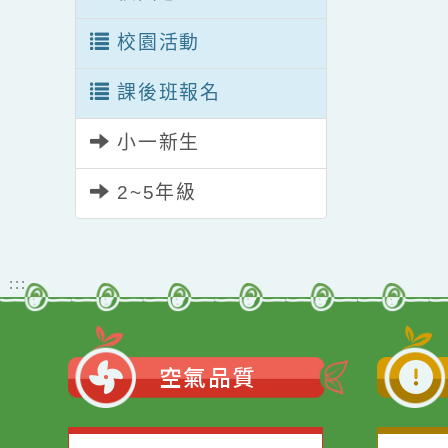
校園志工
校園活動
課後班報名
小一新生
2~5年級
:::