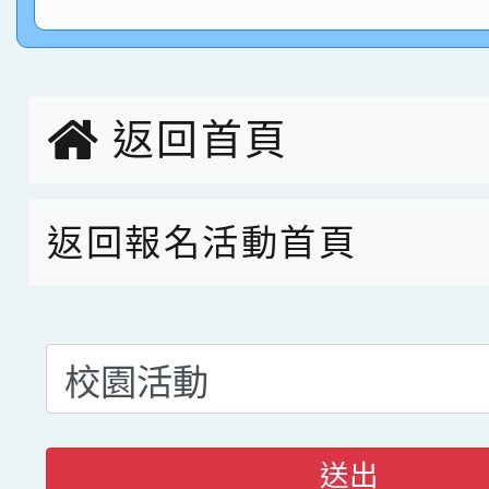
指導老師林老師
賽 劉文瑛教師榮獲教
賀！本校參與2026世
臺灣台語-第二名
市賽榮獲科學小創客佳
返回首頁
創客第三名。
返回報名活動首頁
送出