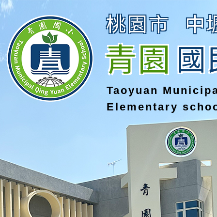
桃園市
中
青園
國
Taoyuan Municip
Elementary scho