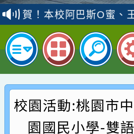
賽 洪綺君教師榮獲社會
賀！本校阿巴斯O蜜、
名
倩參加桃園市科展 國小
賀！本校四年二班張O
名 指導老師王老師、陳
園市英語競賽國小朗讀
賀！本校參加桃園市中
指導老師林老師
賽 劉文瑛教師榮獲教
賀！本校參與2026世
臺灣台語-第二名
市賽榮獲科學小創客佳
賀！本校參加桃園市中
創客第三名。
賽 洪綺君教師榮獲社會
賀！本校阿巴斯O蜜、
校園活動:桃園市
名
倩參加桃園市科展 國小
賀！本校四年二班張O
園國民小學-雙
名 指導老師王老師、陳
園市英語競賽國小朗讀
賀！本校參加桃園市中