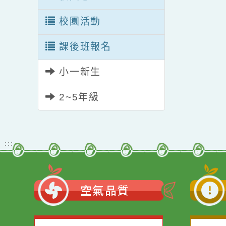
校園志工
校園活動
課後班報名
小一新生
2~5年級
:::