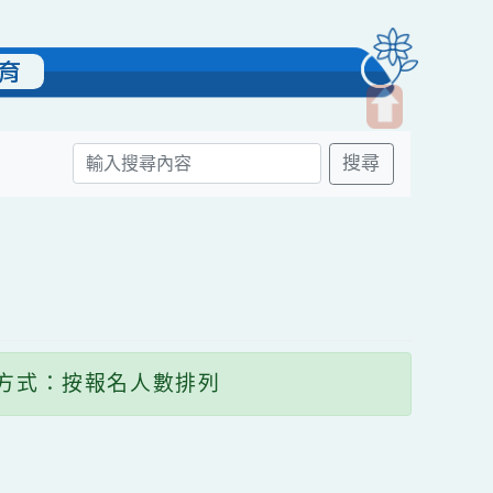
雙語教育
開
搜尋
啟
上
方
區
塊
顯示方式：按報名人數排列