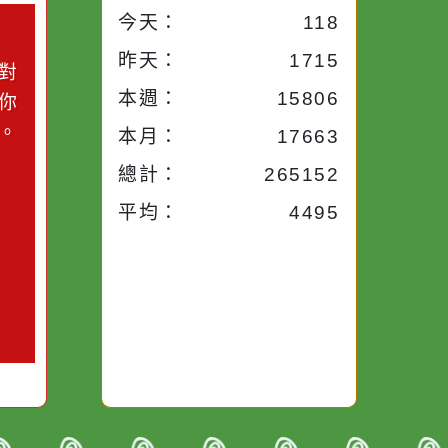
小語
流量統計
今天：
118
小語
昨天：
1715
子。你對
本週：
15806
你笑；你
對你哭。
本月：
17663
總計：
265152
平均：
4495