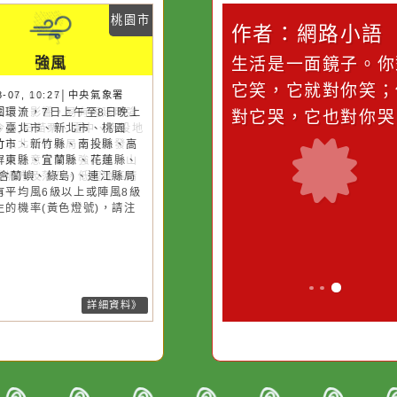
災害警示
隨機
桃園市
桃園市
作者：網路小語
作者：網路
降雨
強風
滴污
在實現理想的路途中，
生活是一面鏡
污水
必須排除一切干擾，特
它笑，它就對
26-08-08, 01:25│中央氣象署
26-08-07, 10:27│中央氣象署
風外圍雲系影響，易有短延時強
風外圍環流，7日上午至8日晚上
的存
別是要看清那些美麗的
對它哭，它也
雨，今(8)日苗栗、臺中、南投地
隆市、臺北市、新北市、桃園
誘惑。
及新竹以北山區有局部大雨發生
、新竹市、新竹縣、南投縣、高
機率，請注意雷擊及強陣風，山
市、屏東縣、宜蘭縣、花蓮縣、
請慎防坍方及落石，低窪地區請
東縣(含蘭嶼、綠島)、連江縣局
防積水。
地區有平均風6級以上或陣風8級
上發生的機率(黃色燈號)，請注
。
詳細資料》
詳細資料》