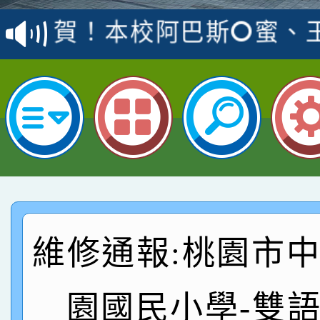
賽 洪綺君教師榮獲社會
賀！本校阿巴斯O蜜、
名
倩參加桃園市科展 國小
賀！本校四年二班張O
名 指導老師王老師、陳
桃園市英語競賽國小朗讀
賀！本校參加桃園市中
名，指導老師林老師
賽 劉文瑛教師榮獲教
賀！本校參與2026世
臺灣台語-第二名
市賽榮獲科學小創客佳
賀！本校參加桃園市中
創客第三名。
賽 洪綺君教師榮獲社會
賀！本校阿巴斯O蜜、
維修通報:桃園市
名
倩參加桃園市科展 國小
賀！本校四年二班張O
園國民小學-雙
名 指導老師王老師、陳
桃園市英語競賽國小朗讀
賀！本校參加桃園市中