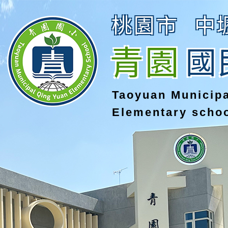
桃園市
中
青園
國
Taoyuan Municip
Elementary scho