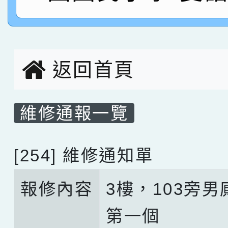
名，指導老師林老師
賽 劉文瑛教師榮獲教
賀！本校參與2026世
臺灣台語-第二名
市賽榮獲科學小創客佳
返回首頁
創客第三名。
維修通報一覽
[254] 維修通知單
報修內容
3樓，103旁男
第一個